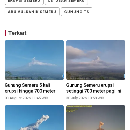
ERUPSI SEMERU
LETUSAN SEMERU
ABU VULKANIK SEMERU
GUNUNG TS
Terkait
i
Gunung Semeru 5 kali
Gunung Semeru erupsi
erupsi hingga 700 meter
setinggi 700 meter pagi ini
03 August 2026 11:45 WIB
30 July 2026 10:58 WIB