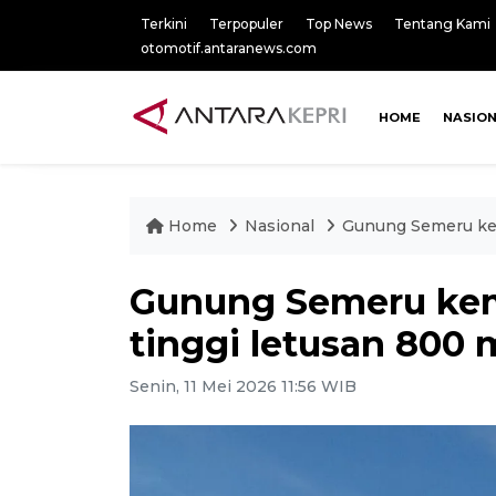
Terkini
Terpopuler
Top News
Tentang Kami
otomotif.antaranews.com
HOME
NASIO
Home
Nasional
Gunung Semeru kem
Gunung Semeru kem
tinggi letusan 800 
Senin, 11 Mei 2026 11:56 WIB