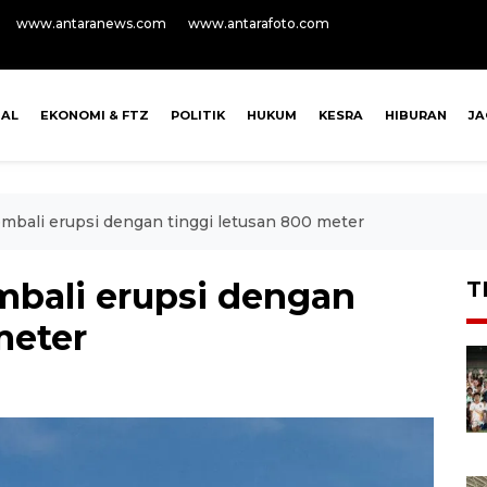
www.antaranews.com
www.antarafoto.com
NAL
EKONOMI & FTZ
POLITIK
HUKUM
KESRA
HIBURAN
J
bali erupsi dengan tinggi letusan 800 meter
bali erupsi dengan
T
meter