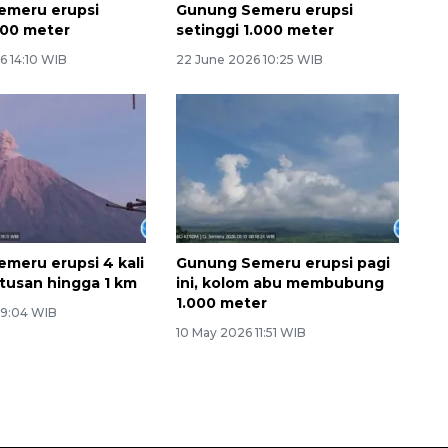
emeru erupsi
Gunung Semeru erupsi
900 meter
setinggi 1.000 meter
6 14:10 WIB
22 June 2026 10:25 WIB
meru erupsi 4 kali
Gunung Semeru erupsi pagi
tusan hingga 1 km
ini, kolom abu membubung
1.000 meter
 9:04 WIB
10 May 2026 11:51 WIB