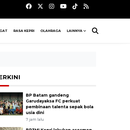
AGAT
RASA KEPRI
OLAHRAGA
LAINNYA
ERKINI
BP Batam gandeng
Garudayaksa FC perkuat
pembinaan talenta sepak bola
usia dini
7 jam lalu