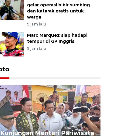
gelar operasi bibir sumbing
dan katarak gratis untuk
warga
9 jam lalu
Marc Marquez siap hadapi
tempur di GP Inggris
9 jam lalu
oto
KPU Teta
Nyanyang
Kunjungan Menteri Pariwisata
dan wakil