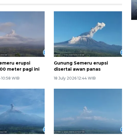
gunakan mobil jenazah
08 February 2024 15:30 WIB, 2024
emeru erupsi
Gunung Semeru erupsi
00 meter pagi ini
disertai awan panas
 10:58 WIB
18 July 2026 12:44 WIB