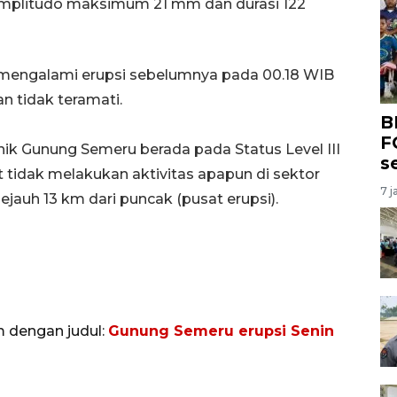
amplitudo maksimum 21 mm dan durasi 122
ah mengalami erupsi sebelumnya pada 00.18 WIB
n tidak teramati.
B
F
kanik Gunung Semeru berada pada Status Level III
s
tidak melakukan aktivitas apapun di sektor
7 j
jauh 13 km dari puncak (pusat erupsi).
m dengan judul:
Gunung Semeru erupsi Senin