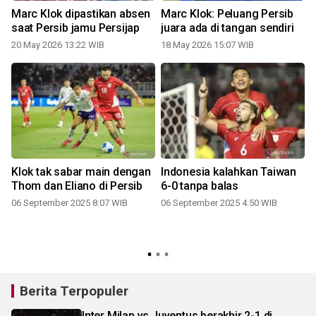
Marc Klok dipastikan absen
Marc Klok: Peluang Persib
n
saat Persib jamu Persijap
juara ada di tangan sendiri
20 May 2026 13:22 WIB
18 May 2026 15:07 WIB
1
Klok tak sabar main dengan
Indonesia kalahkan Taiwan
Thom dan Eliano di Persib
6-0 tanpa balas
06 September 2025 8:07 WIB
06 September 2025 4:50 WIB
Berita Terpopuler
Inter Milan vs Juventus berakhir 2-1 di