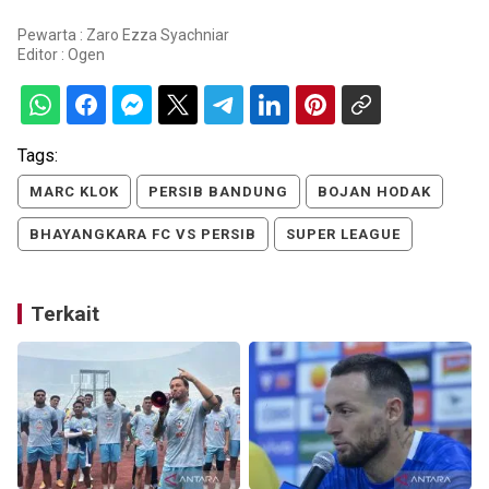
Pewarta : Zaro Ezza Syachniar
Editor :
Ogen
Tags:
MARC KLOK
PERSIB BANDUNG
BOJAN HODAK
BHAYANGKARA FC VS PERSIB
SUPER LEAGUE
Terkait