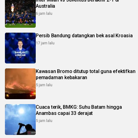
Australia
6 jam lalu
Persib Bandung datangkan bek asal Kroasia
17 jam lalu
Kawasan Bromo ditutup total guna efektifkan
pemadaman kebakaran
5 jam lalu
Cuaca terik, BMKG: Suhu Batam hingga
Anambas capai 33 derajat
5 jam lalu