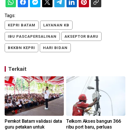
Tags:
KEPRI BATAM
LAYANAN KB
IBU PASCAPERSALINAN
AKSEPTOR BARU
BKKBN KEPRI
HARI BIDAN
Terkait
Pemkot Batam validasi data
Telkom Akses bangun 366
guru petakan untuk
ribu port baru, perluas