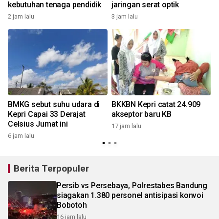
kebutuhan tenaga pendidik
jaringan serat optik
2 jam lalu
3 jam lalu
1
BMKG sebut suhu udara di
BKKBN Kepri catat 24.909
Kepri Capai 33 Derajat
akseptor baru KB
Celsius Jumat ini
17 jam lalu
6 jam lalu
2
Berita Terpopuler
Persib vs Persebaya, Polrestabes Bandung
siagakan 1.380 personel antisipasi konvoi
Bobotoh
16 jam lalu