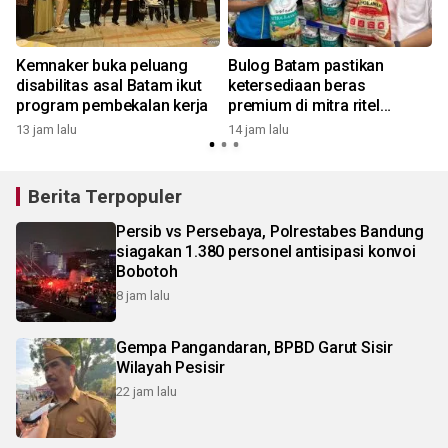
Kemnaker buka peluang
Bulog Batam pastikan
disabilitas asal Batam ikut
ketersediaan beras
program pembekalan kerja
premium di mitra ritel
modern
13 jam lalu
14 jam lalu
1
Berita Terpopuler
Persib vs Persebaya, Polrestabes Bandung
siagakan 1.380 personel antisipasi konvoi
Bobotoh
8 jam lalu
Gempa Pangandaran, BPBD Garut Sisir
Wilayah Pesisir
22 jam lalu