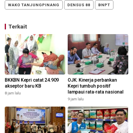
WAKO TANJUNGPINANG
DENSUS 88
BNPT
Terkait
BKKBN Kepri catat 24.909
OJK: Kinerja perbankan
akseptor baru KB
Kepri tumbuh positif
lampaui rata-rata nasional
8 jam lalu
9 jam lalu
1