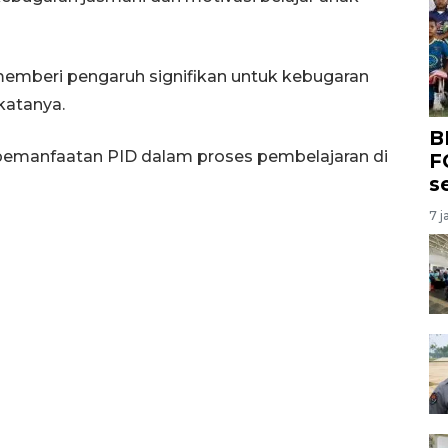
 memberi pengaruh signifikan untuk kebugaran
katanya.
B
 pemanfaatan PID dalam proses pembelajaran di
F
s
7 j