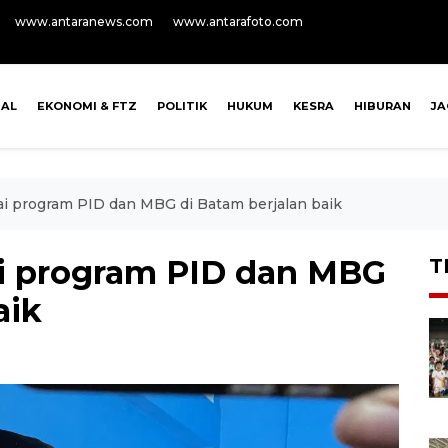
www.antaranews.com
www.antarafoto.com
NAL
EKONOMI & FTZ
POLITIK
HUKUM
KESRA
HIBURAN
J
i program PID dan MBG di Batam berjalan baik
i program PID dan MBG
T
aik