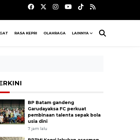
AGAT
RASA KEPRI
OLAHRAGA
LAINNYA
ERKINI
BP Batam gandeng
Garudayaksa FC perkuat
pembinaan talenta sepak bola
usia dini
7 jam lalu