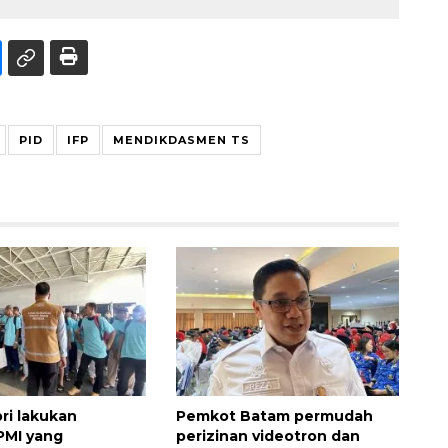
PID
IFP
MENDIKDASMEN TS
ri lakukan
Pemkot Batam permudah
PMI yang
perizinan videotron dan