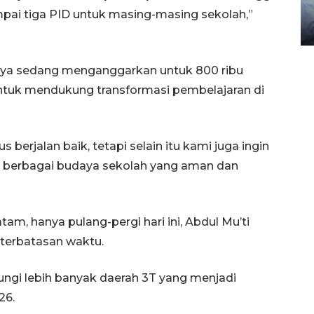
gunakan mobil jenazah
mpai tiga PID untuk masing-masing sekolah,”
08 February 2024 15:30 WIB, 2024
knya sedang menganggarkan untuk 800 ribu
 untuk mendukung transformasi pembelajaran di
erjalan baik, tetapi selain itu kami juga ingin
n berbagai budaya sekolah yang aman dan
am, hanya pulang-pergi hari ini, Abdul Mu’ti
terbatasan waktu.
ngi lebih banyak daerah 3T yang menjadi
26.