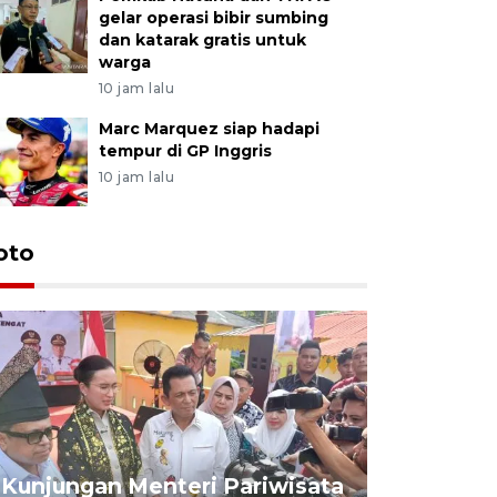
gelar operasi bibir sumbing
dan katarak gratis untuk
warga
10 jam lalu
Marc Marquez siap hadapi
tempur di GP Inggris
10 jam lalu
oto
KPU Teta
Nyanyang
Kunjungan Menteri Pariwisata
dan wakil