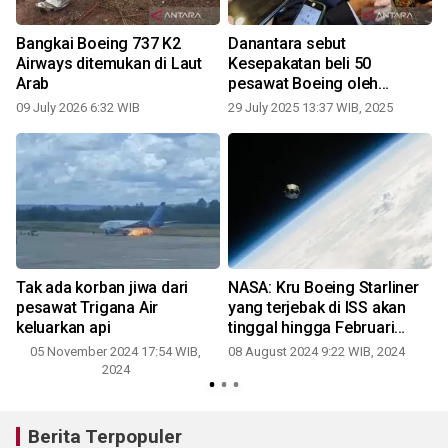
Bangkai Boeing 737 K2
Danantara sebut
g
Airways ditemukan di Laut
Kesepakatan beli 50
Arab
pesawat Boeing oleh
Garuda sudah ada sebelum
09 July 2026 6:32 WIB
29 July 2025 13:37 WIB, 2025
0
Covid
Tak ada korban jiwa dari
NASA: Kru Boeing Starliner
pesawat Trigana Air
yang terjebak di ISS akan
keluarkan api
tinggal hingga Februari
2025
05 November 2024 17:54 WIB,
08 August 2024 9:22 WIB, 2024
2024
Berita Terpopuler