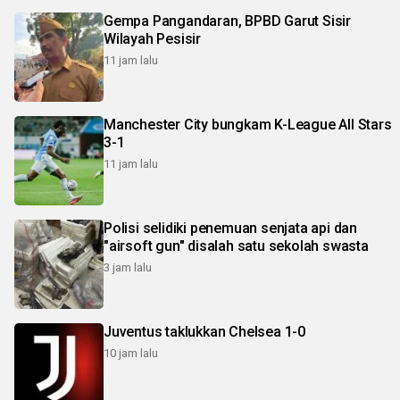
Gempa Pangandaran, BPBD Garut Sisir
Wilayah Pesisir
11 jam lalu
Manchester City bungkam K-League All Stars
3-1
11 jam lalu
Polisi selidiki penemuan senjata api dan
"airsoft gun" disalah satu sekolah swasta
3 jam lalu
Juventus taklukkan Chelsea 1-0
10 jam lalu