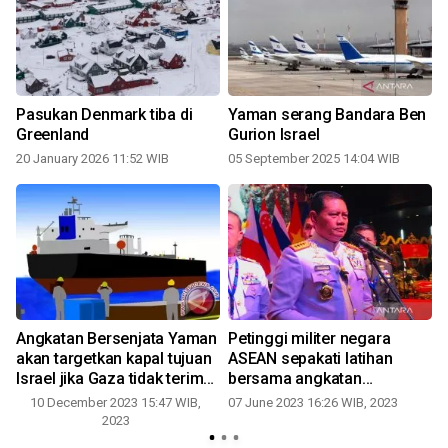
Pasukan Denmark tiba di
Yaman serang Bandara Ben
Greenland
Gurion Israel
20 January 2026 11:52 WIB
05 September 2025 14:04 WIB
8
Angkatan Bersenjata Yaman
Petinggi militer negara
akan targetkan kapal tujuan
ASEAN sepakati latihan
Israel jika Gaza tidak terima
bersama angkatan
makanan
bersenjata di Natuna Utara
10 December 2023 15:47 WIB,
07 June 2023 16:26 WIB, 2023
2023