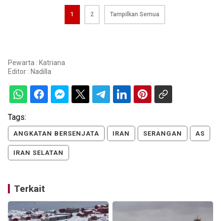
1
2
Tampilkan Semua
Pewarta : Katriana
Editor :
Nadilla
Tags:
ANGKATAN BERSENJATA
IRAN
SERANGAN
AS
IRAN SELATAN
Terkait