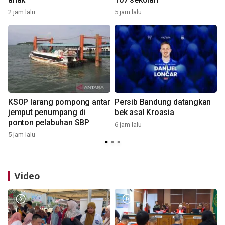
2 jam lalu
5 jam lalu
7
KSOP larang pompong antar
Persib Bandung datangkan
jemput penumpang di
bek asal Kroasia
ponton pelabuhan SBP
6 jam lalu
5 jam lalu
1
Video