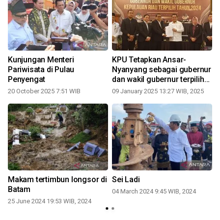
Kunjungan Menteri
KPU Tetapkan Ansar-
Pariwisata di Pulau
Nyanyang sebagai gubernur
Penyengat
dan wakil gubernur terpilih
0
periode 2025-2030
20 October 2025 7:51 WIB
09 January 2025 13:27 WIB, 2025
Makam tertimbun longsor di
Sei Ladi
Batam
04 March 2024 9:45 WIB, 2024
25 June 2024 19:53 WIB, 2024