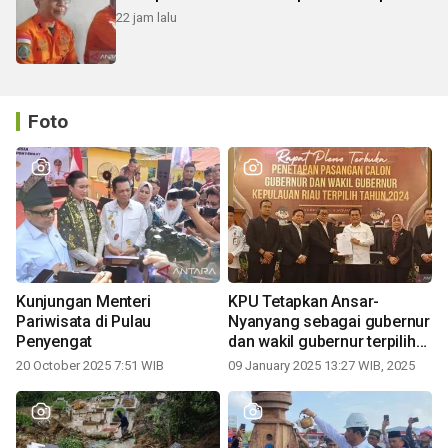
22 jam lalu
Foto
Kunjungan Menteri
KPU Tetapkan Ansar-
Pariwisata di Pulau
Nyanyang sebagai gubernur
Penyengat
dan wakil gubernur terpilih
periode 2025-2030
20 October 2025 7:51 WIB
09 January 2025 13:27 WIB, 2025