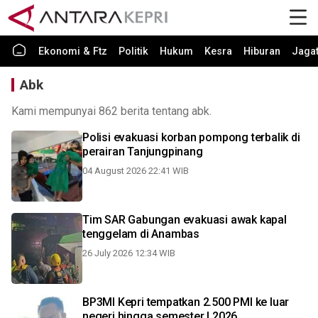
Ekonomi & Ftz
Politik
Hukum
Kesra
Hiburan
Jaga
Abk
Kami mempunyai 862 berita tentang abk.
Polisi evakuasi korban pompong terbalik di
perairan Tanjungpinang
04 August 2026 22:41 WIB
Tim SAR Gabungan evakuasi awak kapal
tenggelam di Anambas
26 July 2026 12:34 WIB
BP3MI Kepri tempatkan 2.500 PMI ke luar
negeri hingga semester I 2026