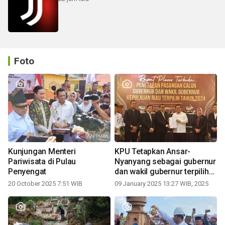
Foto
Kunjungan Menteri
KPU Tetapkan Ansar-
Pariwisata di Pulau
Nyanyang sebagai gubernur
Penyengat
dan wakil gubernur terpilih
periode 2025-2030
20 October 2025 7:51 WIB
09 January 2025 13:27 WIB, 2025