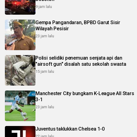
9 jam lalu
Gempa Pangandaran, BPBD Garut Sisir
Wilayah Pesisir
23 jam lalu
Polisi selidiki penemuan senjata api dan
"airsoft gun" disalah satu sekolah swasta
15 jam lalu
Manchester City bungkam K-League All Stars
3-1
23 jam lalu
Juventus taklukkan Chelsea 1-0
22 jam lalu