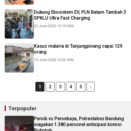
Dukung Ekosistem EV, PLN Batam Tambah 3
SPKLU Ultra Fast Charging
22 June 2026 15:19 WIB
Kasus malaria di Tanjungpinang capai 129
orang
19 June 2026 15:02 WIB
1
2
3
4
5
Terpopuler
Persib vs Persebaya, Polrestabes Bandung
siagakan 1.380 personel antisipasi konvoi
Bobotoh