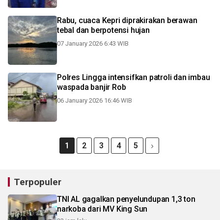
Rabu, cuaca Kepri diprakirakan berawan
tebal dan berpotensi hujan
07 January 2026 6:43 WIB
Polres Lingga intensifkan patroli dan imbau
waspada banjir Rob
06 January 2026 16:46 WIB
1
2
3
4
5
Terpopuler
TNI AL gagalkan penyelundupan 1,3 ton
narkoba dari MV King Sun