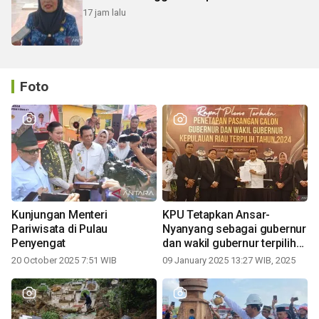
17 jam lalu
Foto
Kunjungan Menteri
KPU Tetapkan Ansar-
Pariwisata di Pulau
Nyanyang sebagai gubernur
Penyengat
dan wakil gubernur terpilih
periode 2025-2030
20 October 2025 7:51 WIB
09 January 2025 13:27 WIB, 2025