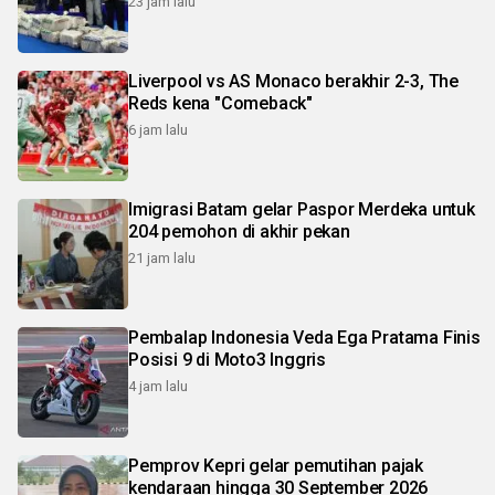
23 jam lalu
Liverpool vs AS Monaco berakhir 2-3, The
Reds kena "Comeback"
6 jam lalu
Imigrasi Batam gelar Paspor Merdeka untuk
204 pemohon di akhir pekan
21 jam lalu
Pembalap Indonesia Veda Ega Pratama Finis
Posisi 9 di Moto3 Inggris
4 jam lalu
Pemprov Kepri gelar pemutihan pajak
kendaraan hingga 30 September 2026