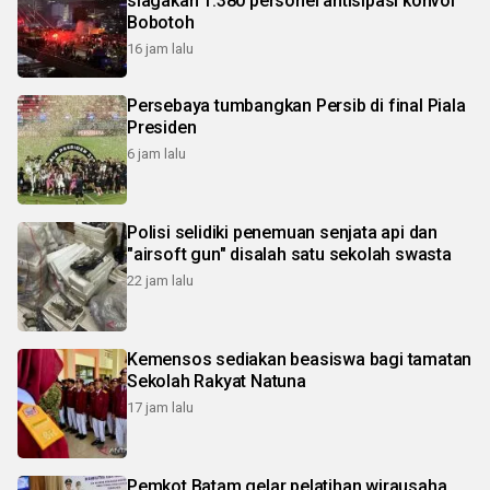
siagakan 1.380 personel antisipasi konvoi
Bobotoh
16 jam lalu
Persebaya tumbangkan Persib di final Piala
Presiden
6 jam lalu
Polisi selidiki penemuan senjata api dan
"airsoft gun" disalah satu sekolah swasta
22 jam lalu
Kemensos sediakan beasiswa bagi tamatan
Sekolah Rakyat Natuna
17 jam lalu
Pemkot Batam gelar pelatihan wirausaha