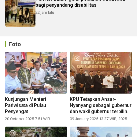
bagi penyandang disabilitas
22 jam lalu
Foto
Kunjungan Menteri
KPU Tetapkan Ansar-
Pariwisata di Pulau
Nyanyang sebagai gubernur
Penyengat
dan wakil gubernur terpilih
periode 2025-2030
20 October 2025 7:51 WIB
09 January 2025 13:27 WIB, 2025