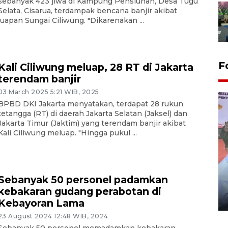
sebanyak 423 jiwa di Kampung Pensiunan, Desa Tugu
Selata, Cisarua, terdampak bencana banjir akibat
luapan Sungai Ciliwung. "Dikarenakan ...
F
Kali Ciliwung meluap, 28 RT di Jakarta
terendam banjir
03 March 2025 5:21 WIB, 2025
BPBD DKI Jakarta menyatakan, terdapat 28 rukun
tetangga (RT) di daerah Jakarta Selatan (Jaksel) dan
Jakarta Timur (Jaktim) yang terendam banjir akibat
Kali Ciliwung meluap. "Hingga pukul ...
Distribusi logistik pemilu
Sebanyak 50 personel padamkan
gunakan mobil jenazah
kebakaran gudang perabotan di
08 February 2024 15:30 WIB, 2024
Kebayoran Lama
23 August 2024 12:48 WIB, 2024
Sebanyak 50 personel memadamkan kebakaran