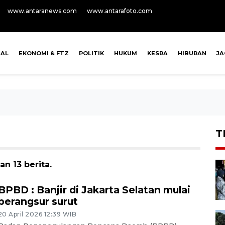
www.antaranews.com
www.antarafoto.com
NAL
EKONOMI & FTZ
POLITIK
HUKUM
KESRA
HIBURAN
J
T
n 13 berita.
BPBD : Banjir di Jakarta Selatan mulai
berangsur surut
20 April 2026 12:39 WIB