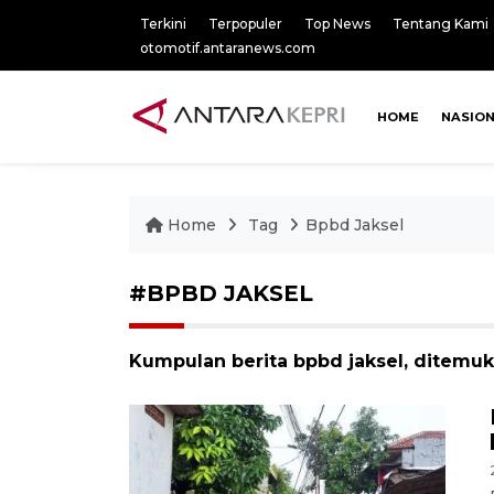
Terkini
Terpopuler
Top News
Tentang Kami
otomotif.antaranews.com
HOME
NASIO
Home
Tag
Bpbd Jaksel
#BPBD JAKSEL
Kumpulan berita bpbd jaksel, ditemuka