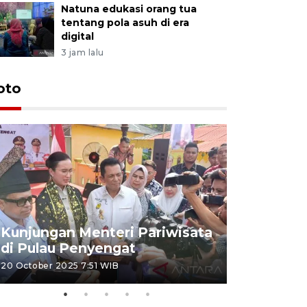
Natuna edukasi orang tua
tentang pola asuh di era
digital
3 jam lalu
oto
KPU Teta
Nyanyang
Kunjungan Menteri Pariwisata
dan wakil
di Pulau Penyengat
periode 
20 October 2025 7:51 WIB
09 January 20