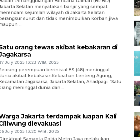
Badan Penanggulangan Bencana Daerah (BPBD)
Jakarta Selatan menyatakan banjir yang sempat
merendam sejumlah wilayah di Jakarta Selatan
berangsur surut dan tidak menimbulkan korban jiwa
maupun ...
Satu orang tewas akibat kebakaran di
Jagakarsa
27 July 2025 13:23 WIB, 2025
Seorang perempuan berinisial ES (48) meninggal
dunia akibat kebakaranKelurahan Lenteng Agung,
Kecamatan Jagakarsa, Jakarta Selatan, Ahadpagi. "Satu
orang meninggal dunia dan ...
Warga Jakarta terdampak luapan Kali
Ciliwung dievakuasi
06 July 2025 13:20 WIB, 2025
Direktorat Samapta Polda Metro Jaya melakukan