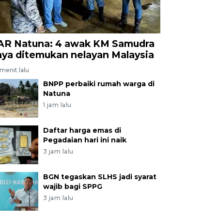
AR Natuna: 4 awak KM Samudra
aya ditemukan nelayan Malaysia
menit lalu
BNPP perbaiki rumah warga di
Natuna
1 jam lalu
Daftar harga emas di
Pegadaian hari ini naik
3 jam lalu
BGN tegaskan SLHS jadi syarat
wajib bagi SPPG
3 jam lalu