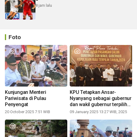
8 jam lalu
Foto
Kunjungan Menteri
KPU Tetapkan Ansar-
Pariwisata di Pulau
Nyanyang sebagai gubernur
Penyengat
dan wakil gubernur terpilih
periode 2025-2030
20 October 2025 7:51 WIB
09 January 2025 13:27 WIB, 2025