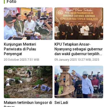
Foto
Kunjungan Menteri
KPU Tetapkan Ansar-
Pariwisata di Pulau
Nyanyang sebagai gubernur
Penyengat
dan wakil gubernur terpilih
periode 2025-2030
20 October 2025 7:51 WIB
09 January 2025 13:27 WIB, 2025
Makam tertimbun longsor di
Sei Ladi