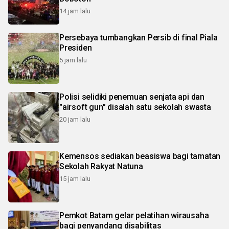
14 jam lalu
Persebaya tumbangkan Persib di final Piala
Presiden
5 jam lalu
Polisi selidiki penemuan senjata api dan
"airsoft gun" disalah satu sekolah swasta
20 jam lalu
Kemensos sediakan beasiswa bagi tamatan
Sekolah Rakyat Natuna
15 jam lalu
Pemkot Batam gelar pelatihan wirausaha
bagi penyandang disabilitas