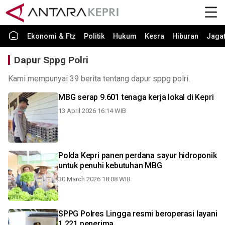
Ekonomi & Ftz
Politik
Hukum
Kesra
Hiburan
Jaga
Dapur Sppg Polri
Kami mempunyai 39 berita tentang dapur sppg polri.
MBG serap 9.601 tenaga kerja lokal di Kepri
13 April 2026 16:14 WIB
Polda Kepri panen perdana sayur hidroponik
untuk penuhi kebutuhan MBG
30 March 2026 18:08 WIB
SPPG Polres Lingga resmi beroperasi layani
1.221 penerima