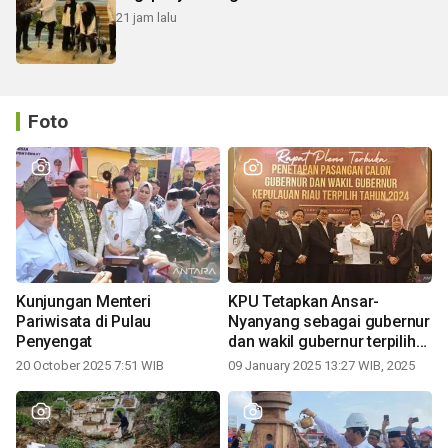
21 jam lalu
Foto
Kunjungan Menteri
KPU Tetapkan Ansar-
Pariwisata di Pulau
Nyanyang sebagai gubernur
Penyengat
dan wakil gubernur terpilih
periode 2025-2030
20 October 2025 7:51 WIB
09 January 2025 13:27 WIB, 2025