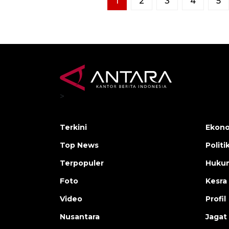
1
2
3
4
5
>
Terkini
Ekono
Top News
Politi
Terpopuler
Huku
Foto
Kesra
Video
Profil
Nusantara
Jagat