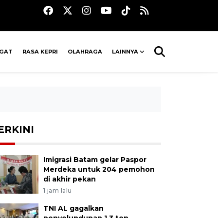
AGAT
RASA KEPRI
OLAHRAGA
LAINNYA
ERKINI
Imigrasi Batam gelar Paspor
Merdeka untuk 204 pemohon
di akhir pekan
1 jam lalu
TNI AL gagalkan