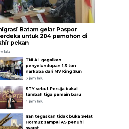
migrasi Batam gelar Paspor
erdeka untuk 204 pemohon di
khir pekan
am lalu
TNI AL gagalkan
penyelundupan 1,3 ton
narkoba dari MV King Sun
3 jam lalu
STY sebut Persija bakal
tambah tiga pemain baru
4 jam lalu
Iran tegaskan tidak buka Selat
Hormuz sampai AS penuhi
syarat