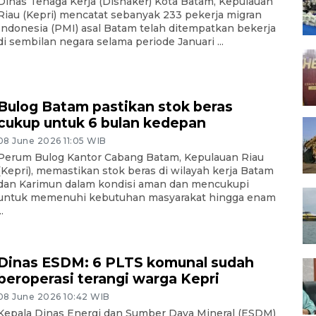
Dinas Tenaga Kerja (Disnaker) Kota Batam, Kepulauan
Riau (Kepri) mencatat sebanyak 233 pekerja migran
Indonesia (PMI) asal Batam telah ditempatkan bekerja
di sembilan negara selama periode Januari ...
Bulog Batam pastikan stok beras
cukup untuk 6 bulan kedepan
08 June 2026 11:05 WIB
Perum Bulog Kantor Cabang Batam, Kepulauan Riau
(Kepri), memastikan stok beras di wilayah kerja Batam
dan Karimun dalam kondisi aman dan mencukupi
untuk memenuhi kebutuhan masyarakat hingga enam
..
Dinas ESDM: 6 PLTS komunal sudah
beroperasi terangi warga Kepri
08 June 2026 10:42 WIB
Kepala Dinas Energi dan Sumber Daya Mineral (ESDM)