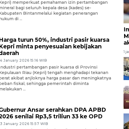
Kepri) memperkuat pemahaman izin pertambangan
mineral bagi seluruh kepala desa (kades) se-
Kabupaten Bintanmelalui kegiatan penerangan
hukum di ...
I
M
Harga turun 50%, industri pasir kuarsa
a
Kepri minta penyesuaian kebijakan
1 j
daerah
14 January 2026 15:16 WIB
Industri pertambangan pasir kuarsa di Provinsi
Kepulauan Riau (Kepri) tengah menghadapi tekanan
berat akibat anjloknya harga pasar dan meningkatnya
beban fiskal, sehingga pemerintah diminta
melakukan ...
Gubernur Ansar serahkan DPA APBD
2026 senilai Rp3,5 triliun 33 ke OPD
13 January 2026 15:57 WIB