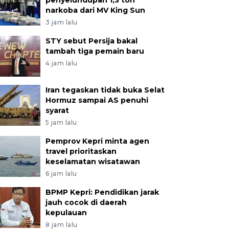
penyelundupan 1,3 ton
narkoba dari MV King Sun
3 jam lalu
STY sebut Persija bakal
tambah tiga pemain baru
4 jam lalu
Iran tegaskan tidak buka Selat
Hormuz sampai AS penuhi
syarat
5 jam lalu
Pemprov Kepri minta agen
travel prioritaskan
keselamatan wisatawan
6 jam lalu
BPMP Kepri: Pendidikan jarak
jauh cocok di daerah
kepulauan
8 jam lalu