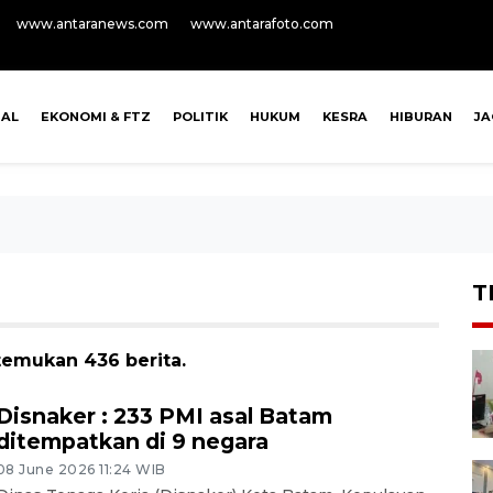
www.antaranews.com
www.antarafoto.com
NAL
EKONOMI & FTZ
POLITIK
HUKUM
KESRA
HIBURAN
J
T
temukan 436 berita.
Disnaker : 233 PMI asal Batam
ditempatkan di 9 negara
08 June 2026 11:24 WIB