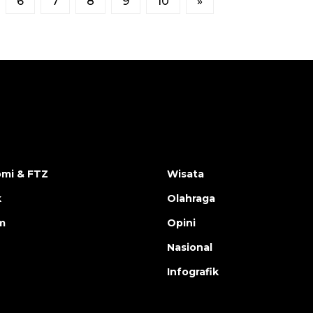
6
7
8
9
10
»
mi & FTZ
Wisata
k
Olahraga
m
Opini
Nasional
Infografik