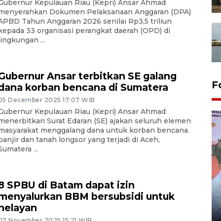
Gubernur Kepulauan Riau (Kepri) Ansar Ahmad
menyerahkan Dokumen Pelaksanaan Anggaran (DPA)
APBD Tahun Anggaran 2026 senilai Rp3,5 triliun
kepada 33 organisasi perangkat daerah (OPD) di
lingkungan ...
Gubernur Ansar terbitkan SE galang
F
dana korban bencana di Sumatera
05 December 2025 17:07 WIB
Gubernur Kepulauan Riau (Kepri) Ansar Ahmad
menerbitkan Surat Edaran (SE) ajakan seluruh elemen
masyarakat menggalang dana untuk korban bencana
banjir dan tanah longsor yang terjadi di Aceh,
Sumatera ...
8 SPBU di Batam dapat izin
Distribusi logistik pemilu
menyalurkan BBM bersubsidi untuk
gunakan mobil jenazah
nelayan
08 February 2024 15:30 WIB, 2024
07 November 2025 15:21 WIB