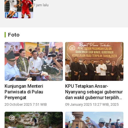
7 jam lalu
Foto
Kunjungan Menteri
KPU Tetapkan Ansar-
Pariwisata di Pulau
Nyanyang sebagai gubernur
Penyengat
dan wakil gubernur terpilih
periode 2025-2030
20 October 2025 7:51 WIB
09 January 2025 13:27 WIB, 2025