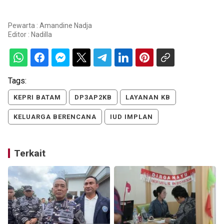
Pewarta : Amandine Nadja
Editor :
Nadilla
Tags:
KEPRI BATAM
DP3AP2KB
LAYANAN KB
KELUARGA BERENCANA
IUD IMPLAN
Terkait