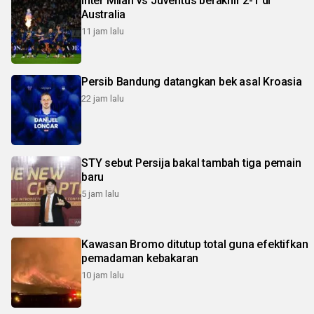
Inter Milan vs Juventus berakhir 2-1 di
Australia
11 jam lalu
Persib Bandung datangkan bek asal Kroasia
22 jam lalu
STY sebut Persija bakal tambah tiga pemain
baru
5 jam lalu
Kawasan Bromo ditutup total guna efektifkan
pemadaman kebakaran
10 jam lalu