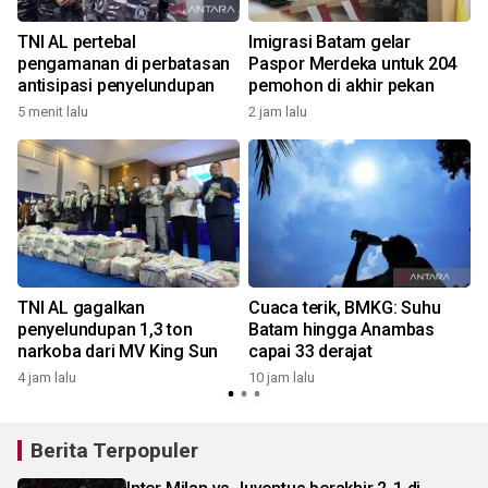
TNI AL pertebal
Imigrasi Batam gelar
pengamanan di perbatasan
Paspor Merdeka untuk 204
antisipasi penyelundupan
pemohon di akhir pekan
5 menit lalu
2 jam lalu
TNI AL gagalkan
Cuaca terik, BMKG: Suhu
penyelundupan 1,3 ton
Batam hingga Anambas
narkoba dari MV King Sun
capai 33 derajat
4 jam lalu
10 jam lalu
Berita Terpopuler