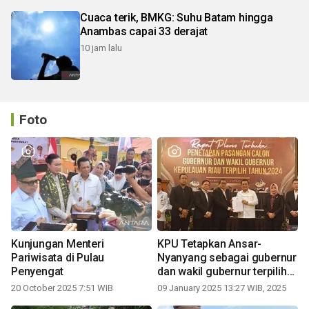
Cuaca terik, BMKG: Suhu Batam hingga
Anambas capai 33 derajat
10 jam lalu
Foto
Kunjungan Menteri
KPU Tetapkan Ansar-
Pariwisata di Pulau
Nyanyang sebagai gubernur
Penyengat
dan wakil gubernur terpilih
periode 2025-2030
20 October 2025 7:51 WIB
09 January 2025 13:27 WIB, 2025