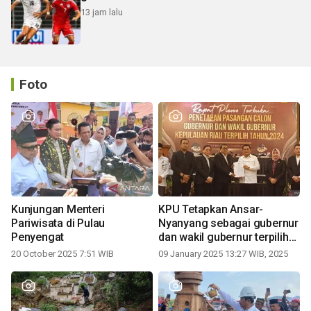
13 jam lalu
Foto
Kunjungan Menteri
KPU Tetapkan Ansar-
Pariwisata di Pulau
Nyanyang sebagai gubernur
Penyengat
dan wakil gubernur terpilih
periode 2025-2030
20 October 2025 7:51 WIB
09 January 2025 13:27 WIB, 2025