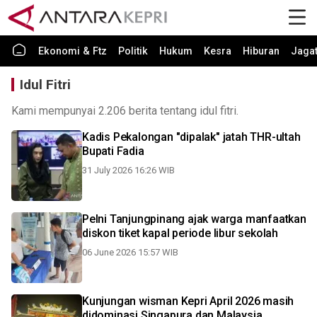
Ekonomi & Ftz
Politik
Hukum
Kesra
Hiburan
Jaga
Idul Fitri
Kami mempunyai 2.206 berita tentang idul fitri.
Kadis Pekalongan "dipalak" jatah THR-ultah
Bupati Fadia
31 July 2026 16:26 WIB
Pelni Tanjungpinang ajak warga manfaatkan
diskon tiket kapal periode libur sekolah
06 June 2026 15:57 WIB
Kunjungan wisman Kepri April 2026 masih
didominasi Singapura dan Malaysia