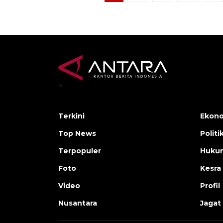
>
Terkini
Ekono
Top News
Politi
Terpopuler
Huku
Foto
Kesra
Video
Profil
Nusantara
Jagat