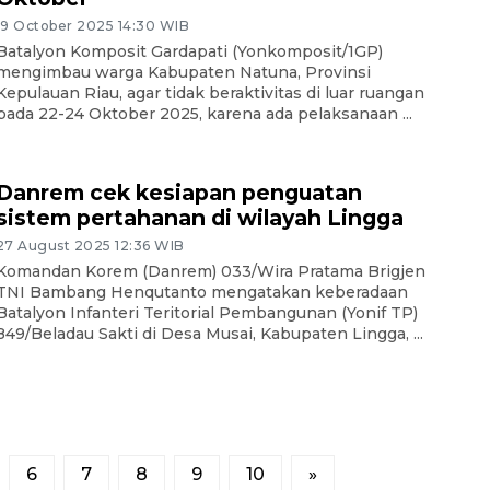
19 October 2025 14:30 WIB
Batalyon Komposit Gardapati (Yonkomposit/1GP)
mengimbau warga Kabupaten Natuna, Provinsi
Kepulauan Riau, agar tidak beraktivitas di luar ruangan
pada 22-24 Oktober 2025, karena ada pelaksanaan ...
Danrem cek kesiapan penguatan
sistem pertahanan di wilayah Lingga
27 August 2025 12:36 WIB
Komandan Korem (Danrem) 033/Wira Pratama Brigjen
TNI Bambang Henqutanto mengatakan keberadaan
Batalyon Infanteri Teritorial Pembangunan (Yonif TP)
849/Beladau Sakti di Desa Musai, Kabupaten Lingga, ...
6
7
8
9
10
»