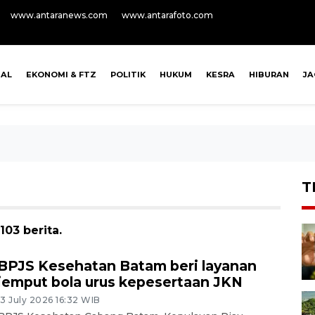
www.antaranews.com
www.antarafoto.com
NAL
EKONOMI & FTZ
POLITIK
HUKUM
KESRA
HIBURAN
J
T
103 berita.
BPJS Kesehatan Batam beri layanan
jemput bola urus kepesertaan JKN
13 July 2026 16:32 WIB