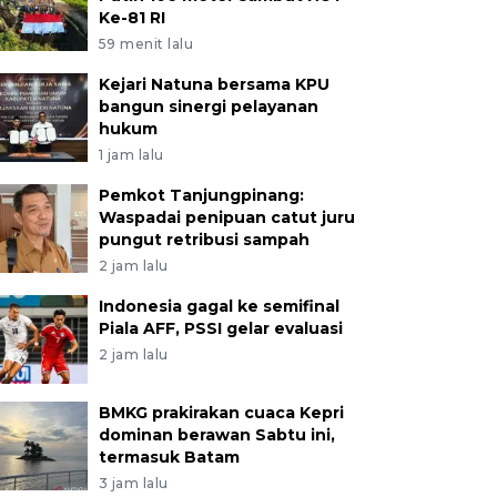
Ke-81 RI
59 menit lalu
Kejari Natuna bersama KPU
bangun sinergi pelayanan
hukum
1 jam lalu
Pemkot Tanjungpinang:
Waspadai penipuan catut juru
pungut retribusi sampah
2 jam lalu
Indonesia gagal ke semifinal
Piala AFF, PSSI gelar evaluasi
2 jam lalu
BMKG prakirakan cuaca Kepri
dominan berawan Sabtu ini,
termasuk Batam
3 jam lalu