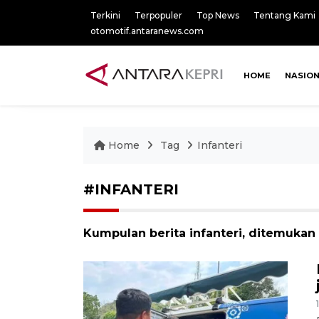
Terkini
Terpopuler
Top News
Tentang Kami
otomotif.antaranews.com
HOME
NASIO
Home
Tag
Infanteri
#INFANTERI
Kumpulan berita infanteri, ditemukan 