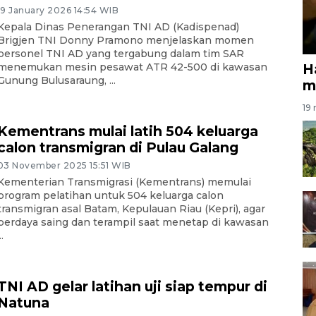
19 January 2026 14:54 WIB
Kepala Dinas Penerangan TNI AD (Kadispenad)
Brigjen TNI Donny Pramono menjelaskan momen
personel TNI AD yang tergabung dalam tim SAR
menemukan mesin pesawat ATR 42-500 di kawasan
H
Gunung Bulusaraung, ...
m
19 
Kementrans mulai latih 504 keluarga
calon transmigran di Pulau Galang
03 November 2025 15:51 WIB
Kementerian Transmigrasi (Kementrans) memulai
program pelatihan untuk 504 keluarga calon
transmigran asal Batam, Kepulauan Riau (Kepri), agar
berdaya saing dan terampil saat menetap di kawasan
..
TNI AD gelar latihan uji siap tempur di
Natuna