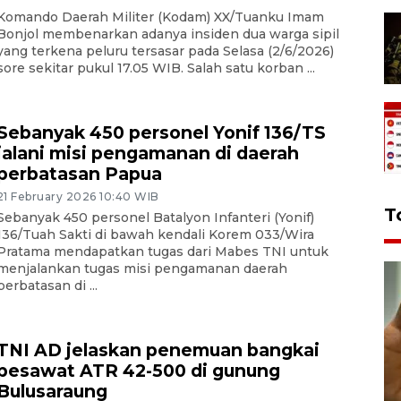
Komando Daerah Militer (Kodam) XX/Tuanku Imam
Bonjol membenarkan adanya insiden dua warga sipil
yang terkena peluru tersasar pada Selasa (2/6/2026)
sore sekitar pukul 17.05 WIB. Salah satu korban ...
Sebanyak 450 personel Yonif 136/TS
jalani misi pengamanan di daerah
perbatasan Papua
21 February 2026 10:40 WIB
T
Sebanyak 450 personel Batalyon Infanteri (Yonif)
136/Tuah Sakti di bawah kendali Korem 033/Wira
Pratama mendapatkan tugas dari Mabes TNI untuk
menjalankan tugas misi pengamanan daerah
perbatasan di ...
TNI AD jelaskan penemuan bangkai
pesawat ATR 42-500 di gunung
Bulusaraung