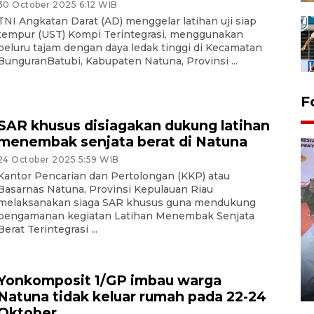
30 October 2025 6:12 WIB
TNI Angkatan Darat (AD) menggelar latihan uji siap
tempur (UST) Kompi Terintegrasi, menggunakan
peluru tajam dengan daya ledak tinggi di Kecamatan
BunguranBatubi, Kabupaten Natuna, Provinsi ...
F
SAR khusus disiagakan dukung latihan
menembak senjata berat di Natuna
24 October 2025 5:59 WIB
Kantor Pencarian dan Pertolongan (KKP) atau
Basarnas Natuna, Provinsi Kepulauan Riau
melaksanakan siaga SAR khusus guna mendukung
pengamanan kegiatan Latihan Menembak Senjata
Berat Terintegrasi ...
Distribusi logistik pemilu
gunakan mobil jenazah
Yonkomposit 1/GP imbau warga
08 February 2024 15:30 WIB, 2024
Natuna tidak keluar rumah pada 22-24
Oktober