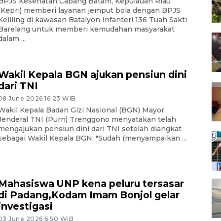
BPJS Kesehatan Cabang Batam, Kepulauan Riau
(Kepri) memberi layanan jemput bola dengan BPJS
Keliling di kawasan Batalyon Infanteri 136 Tuah Sakti
Barelang untuk memberi kemudahan masyarakat
dalam ...
Wakil Kepala BGN ajukan pensiun dini
dari TNI
08 June 2026 16:23 WIB
Wakil Kepala Badan Gizi Nasional (BGN) Mayor
Jenderal TNI (Purn) Trenggono menyatakan telah
mengajukan pensiun dini dari TNI setelah diangkat
sebagai Wakil Kepala BGN. "Sudah (menyampaikan ...
Mahasiswa UNP kena peluru tersasar
di Padang,Kodam Imam Bonjol gelar
investigasi
03 June 2026 6:50 WIB