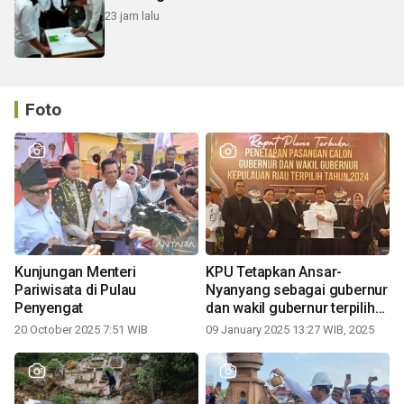
23 jam lalu
Foto
Kunjungan Menteri
KPU Tetapkan Ansar-
Pariwisata di Pulau
Nyanyang sebagai gubernur
Penyengat
dan wakil gubernur terpilih
periode 2025-2030
20 October 2025 7:51 WIB
09 January 2025 13:27 WIB, 2025