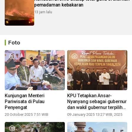
pemadaman kebakaran
13 jam lalu
Foto
Kunjungan Menteri
KPU Tetapkan Ansar-
Pariwisata di Pulau
Nyanyang sebagai gubernur
Penyengat
dan wakil gubernur terpilih
periode 2025-2030
20 October 2025 7:51 WIB
09 January 2025 13:27 WIB, 2025