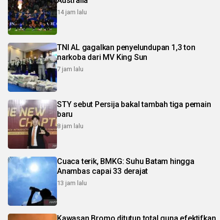
Australia
14 jam lalu
TNI AL gagalkan penyelundupan 1,3 ton
narkoba dari MV King Sun
7 jam lalu
STY sebut Persija bakal tambah tiga pemain
baru
8 jam lalu
Cuaca terik, BMKG: Suhu Batam hingga
Anambas capai 33 derajat
13 jam lalu
Kawasan Bromo ditutup total guna efektifkan