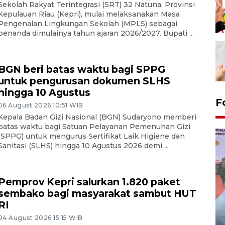
Sekolah Rakyat Terintegrasi (SRT) 32 Natuna, Provinsi
Kepulauan Riau (Kepri), mulai melaksanakan Masa
Pengenalan Lingkungan Sekolah (MPLS) sebagai
penanda dimulainya tahun ajaran 2026/2027. Bupati ...
BGN beri batas waktu bagi SPPG
untuk pengurusan dokumen SLHS
hingga 10 Agustus
F
06 August 2026 10:51 WIB
Kepala Badan Gizi Nasional (BGN) Sudaryono memberi
batas waktu bagi Satuan Pelayanan Pemenuhan Gizi
(SPPG) untuk mengurus Sertifikat Laik Higiene dan
Sanitasi (SLHS) hingga 10 Agustus 2026 demi ...
Pemprov Kepri salurkan 1.820 paket
sembako bagi masyarakat sambut HUT
RI
Distribusi logistik pemilu
gunakan mobil jenazah
04 August 2026 15:15 WIB