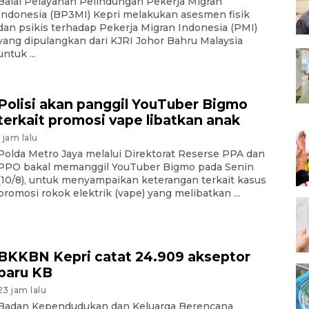
Balai Pelayanan Pelindungan Pekerja Migran
Indonesia (BP3MI) Kepri melakukan asesmen fisik
dan psikis terhadap Pekerja Migran Indonesia (PMI)
yang dipulangkan dari KJRI Johor Bahru Malaysia
untuk ...
Polisi akan panggil YouTuber Bigmo
terkait promosi vape libatkan anak
1 jam lalu
Polda Metro Jaya melalui Direktorat Reserse PPA dan
PPO bakal memanggil YouTuber Bigmo pada Senin
(10/8), untuk menyampaikan keterangan terkait kasus
promosi rokok elektrik (vape) yang melibatkan ...
BKKBN Kepri catat 24.909 akseptor
baru KB
23 jam lalu
Badan Kependudukan dan Keluarga Berencana