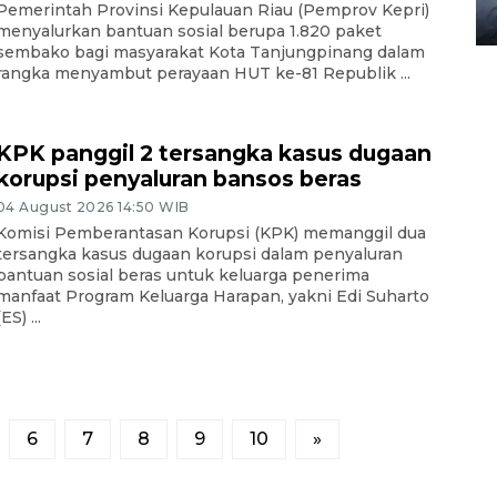
Pemerintah Provinsi Kepulauan Riau (Pemprov Kepri)
08 February 2024 15:30 WIB, 2024
menyalurkan bantuan sosial berupa 1.820 paket
sembako bagi masyarakat Kota Tanjungpinang dalam
rangka menyambut perayaan HUT ke-81 Republik ...
KPK panggil 2 tersangka kasus dugaan
korupsi penyaluran bansos beras
04 August 2026 14:50 WIB
Komisi Pemberantasan Korupsi (KPK) memanggil dua
tersangka kasus dugaan korupsi dalam penyaluran
bantuan sosial beras untuk keluarga penerima
manfaat Program Keluarga Harapan, yakni Edi Suharto
(ES) ...
6
7
8
9
10
»