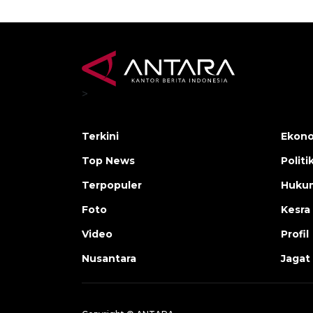
>
Terkini
Ekono
Top News
Politi
Terpopuler
Huku
Foto
Kesra
Video
Profil
Nusantara
Jagat