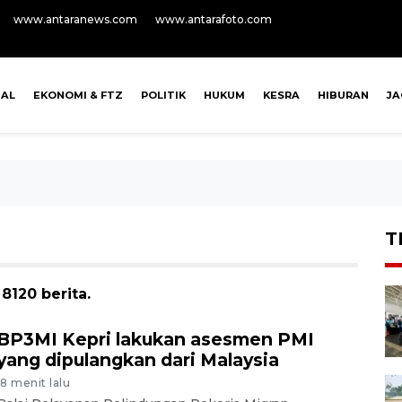
www.antaranews.com
www.antarafoto.com
NAL
EKONOMI & FTZ
POLITIK
HUKUM
KESRA
HIBURAN
J
T
8120 berita.
BP3MI Kepri lakukan asesmen PMI
yang dipulangkan dari Malaysia
18 menit lalu