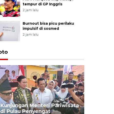
tempur di GP Inggris
2 jam lalu
Burnout bisa picu perilaku
impulsif di sosmed
2 jam lalu
oto
KPU Teta
Nyanyang
Kunjungan Menteri Pariwisata
dan wakil
di Pulau Penyengat
periode 