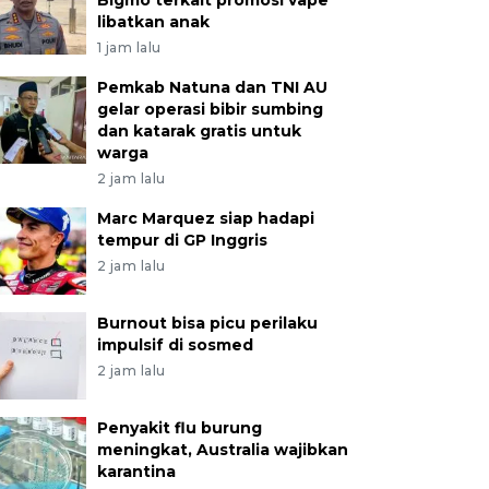
Bigmo terkait promosi vape
libatkan anak
1 jam lalu
Pemkab Natuna dan TNI AU
gelar operasi bibir sumbing
dan katarak gratis untuk
warga
2 jam lalu
Marc Marquez siap hadapi
tempur di GP Inggris
2 jam lalu
Burnout bisa picu perilaku
impulsif di sosmed
2 jam lalu
Penyakit flu burung
meningkat, Australia wajibkan
karantina