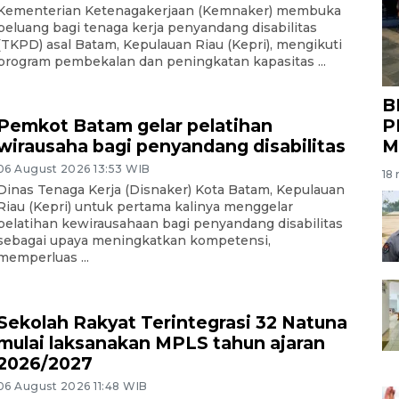
Kementerian Ketenagakerjaan (Kemnaker) membuka
peluang bagi tenaga kerja penyandang disabilitas
(TKPD) asal Batam, Kepulauan Riau (Kepri), mengikuti
program pembekalan dan peningkatan kapasitas ...
B
P
Pemkot Batam gelar pelatihan
M
wirausaha bagi penyandang disabilitas
06 August 2026 13:53 WIB
18 
Dinas Tenaga Kerja (Disnaker) Kota Batam, Kepulauan
Riau (Kepri) untuk pertama kalinya menggelar
pelatihan kewirausahaan bagi penyandang disabilitas
sebagai upaya meningkatkan kompetensi,
memperluas ...
Sekolah Rakyat Terintegrasi 32 Natuna
mulai laksanakan MPLS tahun ajaran
2026/2027
06 August 2026 11:48 WIB