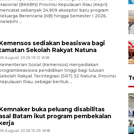
Nasional (BKKBN) Provinsi Kepulauan Riau (Kepri)
mencatat sebanyak 24.909 akseptor baru program
Keluarga Berencana (KB) hingga Semester I 2026,
melebihi ...
Kemensos sediakan beasiswa bagi
tamatan Sekolah Rakyat Natuna
06 August 2026 19:12 WIB
Kementerian Sosial (Kemensos) menyediakan
programbeasiswa pendidikan tinggi bagi lulusan
Sekolah Rakyat Terintegrasi (SRT) 32 Natuna, Provinsi
T
Kepulauan Riau, sebagai bentuk ...
Kemnaker buka peluang disabilitas
asal Batam ikut program pembekalan
kerja
06 August 2026 15:05 WIB