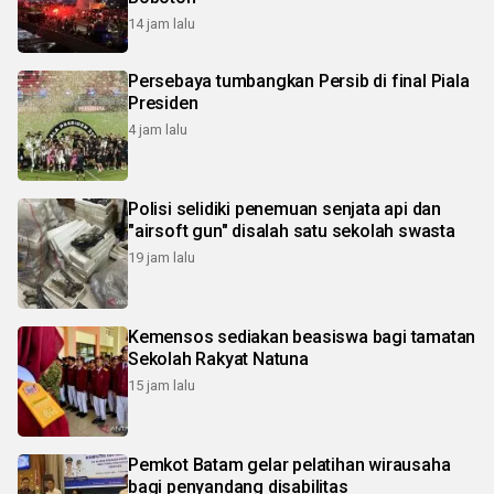
14 jam lalu
Persebaya tumbangkan Persib di final Piala
Presiden
4 jam lalu
Polisi selidiki penemuan senjata api dan
"airsoft gun" disalah satu sekolah swasta
19 jam lalu
Kemensos sediakan beasiswa bagi tamatan
Sekolah Rakyat Natuna
15 jam lalu
Pemkot Batam gelar pelatihan wirausaha
bagi penyandang disabilitas