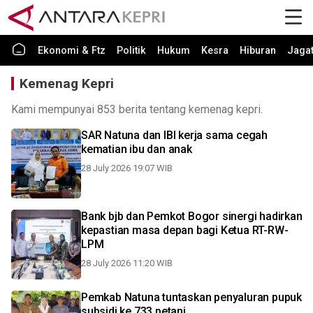
Ekonomi & Ftz
Politik
Hukum
Kesra
Hiburan
Jaga
Kemenag Kepri
Kami mempunyai 853 berita tentang kemenag kepri.
SAR Natuna dan IBI kerja sama cegah
kematian ibu dan anak
28 July 2026 19:07 WIB
Bank bjb dan Pemkot Bogor sinergi hadirkan
kepastian masa depan bagi Ketua RT-RW-
LPM
28 July 2026 11:20 WIB
Pemkab Natuna tuntaskan penyaluran pupuk
subsidi ke 733 petani