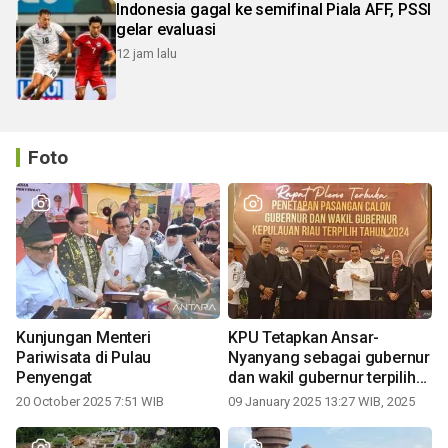
Indonesia gagal ke semifinal Piala AFF, PSSI
gelar evaluasi
12 jam lalu
Foto
Kunjungan Menteri
KPU Tetapkan Ansar-
Pariwisata di Pulau
Nyanyang sebagai gubernur
Penyengat
dan wakil gubernur terpilih
periode 2025-2030
20 October 2025 7:51 WIB
09 January 2025 13:27 WIB, 2025