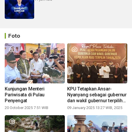
Foto
Kunjungan Menteri
KPU Tetapkan Ansar-
Pariwisata di Pulau
Nyanyang sebagai gubernur
Penyengat
dan wakil gubernur terpilih
periode 2025-2030
20 October 2025 7:51 WIB
09 January 2025 13:27 WIB, 2025