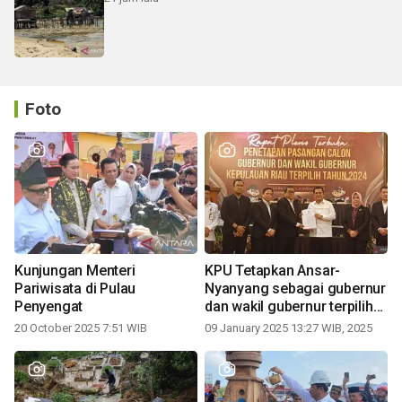
Foto
Kunjungan Menteri
KPU Tetapkan Ansar-
Pariwisata di Pulau
Nyanyang sebagai gubernur
Penyengat
dan wakil gubernur terpilih
periode 2025-2030
20 October 2025 7:51 WIB
09 January 2025 13:27 WIB, 2025