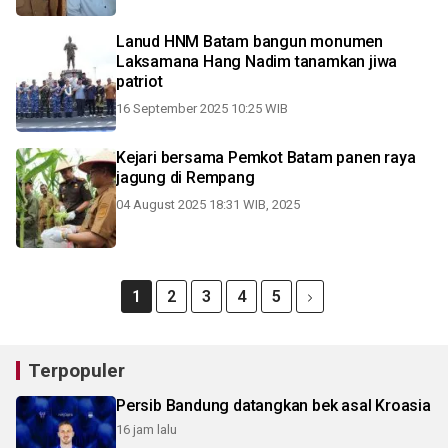
Lanud HNM Batam bangun monumen
Laksamana Hang Nadim tanamkan jiwa
patriot
16 September 2025 10:25 WIB
Kejari bersama Pemkot Batam panen raya
jagung di Rempang
04 August 2025 18:31 WIB, 2025
1
2
3
4
5
Terpopuler
Persib Bandung datangkan bek asal Kroasia
16 jam lalu