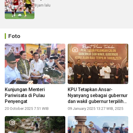
8 jam lalu
Foto
Kunjungan Menteri
KPU Tetapkan Ansar-
Pariwisata di Pulau
Nyanyang sebagai gubernur
Penyengat
dan wakil gubernur terpilih
periode 2025-2030
20 October 2025 7:51 WIB
09 January 2025 13:27 WIB, 2025