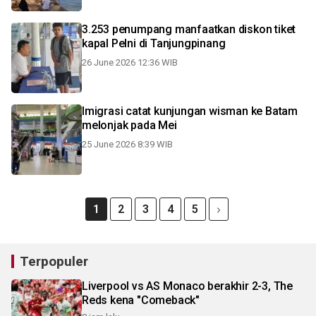
3.253 penumpang manfaatkan diskon tiket
kapal Pelni di Tanjungpinang
26 June 2026 12:36 WIB
Imigrasi catat kunjungan wisman ke Batam
melonjak pada Mei
25 June 2026 8:39 WIB
1
2
3
4
5
Terpopuler
Liverpool vs AS Monaco berakhir 2-3, The
Reds kena "Comeback"