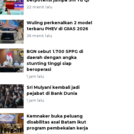
berpotensi jumpa Shi Yu Qi
22 menit lalu
Wuling perkenalkan 2 model
terbaru PHEV di GIIAS 2026
26 menit lalu
BGN sebut 1.700 SPPG di
daerah dengan angka
stunting tinggi siap
beroperasi
1 jam lalu
Sri Mulyani kembali jadi
pejabat di Bank Dunia
1 jam lalu
Kemnaker buka peluang
disabilitas asal Batam ikut
program pembekalan kerja