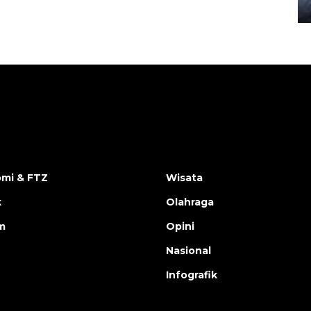
08 February 2024 15:30 WIB, 2024
mi & FTZ
Wisata
k
Olahraga
m
Opini
Nasional
Infografik