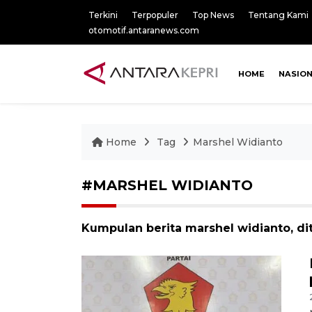
Terkini
Terpopuler
Top News
Tentang Kami
otomotif.antaranews.com
HOME
NASIO
Home
Tag
Marshel Widianto
#MARSHEL WIDIANTO
Kumpulan berita marshel widianto, di