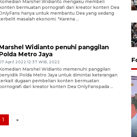
Komedian Marshel Widianto mengaku membeli
konten bermuatan pornografi dari kreator konten Dea
OnlyFans hanya untuk membantu Dea yang sedang
terbelit masalah ekonomi. "Karena ...
Marshel Widianto penuhi panggilan
Polda Metro Jaya
F
07 April 2022 12:37 WIB, 2022
Komedian Marshel Widianto memenuhi panggilan
penyidik Polda Metro Jaya untuk dimintai keterangan
terkait dugaan pembelian konten bermuatan
pornografi dari kreator konten Dea OnlyFanspada ...
1
»
Distribusi logistik pemilu
gunakan mobil jenazah