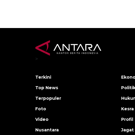
>
Terkini
Ekono
Top News
Politi
Terpopuler
Huku
Foto
Kesra
Video
Profil
Nusantara
Jagat