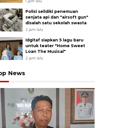
1 jam lalu
Polisi selidiki penemuan
senjata api dan "airsoft gun"
disalah satu sekolah swasta
2 jam lalu
Idgitaf siapkan 5 lagu baru
untuk teater "Home Sweet
Loan The Musical"
2 jam lalu
op News