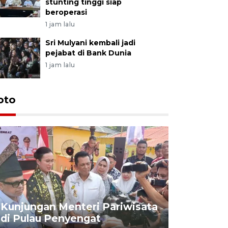
stunting tinggi siap
beroperasi
1 jam lalu
Sri Mulyani kembali jadi
pejabat di Bank Dunia
1 jam lalu
oto
KPU Teta
Nyanyang
Kunjungan Menteri Pariwisata
dan wakil
di Pulau Penyengat
periode 