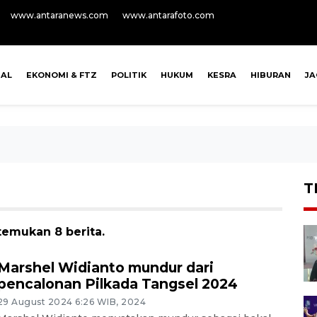
www.antaranews.com
www.antarafoto.com
NAL
EKONOMI & FTZ
POLITIK
HUKUM
KESRA
HIBURAN
J
T
temukan 8 berita.
Marshel Widianto mundur dari
pencalonan Pilkada Tangsel 2024
29 August 2024 6:26 WIB, 2024