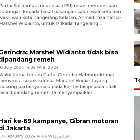
Partai Solidaritas Indonesia (PSI) resmi memberikan
dukungan kepada bakal pasangan calon wali kota dan
wakil wali kota Tangerang Selatan, Ahmad Riza Patria-
Marshel Widianto, untuk Pilkada Tangerang ...
Gerindra: Marshel Widianto tidak bisa
dipandang remeh
10 July 2024 14:38 WIB, 2024
Wakil Ketua Umum Partai Gerindra Habiburokhman
T
menyebut sosok komika Marshel Widiantoyang
diusung partainyamaju pada kontestasipilkada tidak
bisa dipandang remeh. Ia menyampaikan ...
Hari ke-69 kampanye, Gibran motoran
di Jakarta
04 February 2024 14:06 WIB, 2024