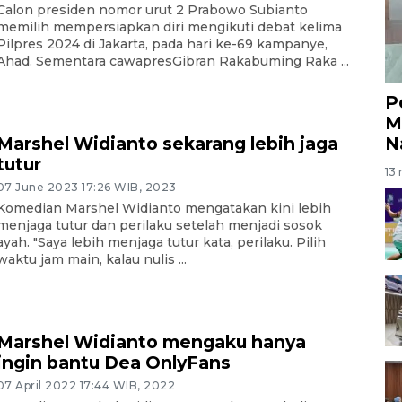
Calon presiden nomor urut 2 Prabowo Subianto
memilih mempersiapkan diri mengikuti debat kelima
Pilpres 2024 di Jakarta, pada hari ke-69 kampanye,
Ahad. Sementara cawapresGibran Rakabuming Raka ...
P
M
N
Marshel Widianto sekarang lebih jaga
tutur
13 
07 June 2023 17:26 WIB, 2023
Komedian Marshel Widianto mengatakan kini lebih
menjaga tutur dan perilaku setelah menjadi sosok
ayah. "Saya lebih menjaga tutur kata, perilaku. Pilih
waktu jam main, kalau nulis ...
Marshel Widianto mengaku hanya
ingin bantu Dea OnlyFans
07 April 2022 17:44 WIB, 2022