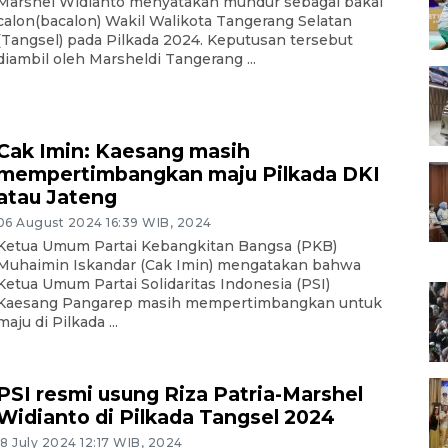
Marshel Widianto menyatakan mundur sebagai bakal
calon(bacalon) Wakil Walikota Tangerang Selatan
(Tangsel) pada Pilkada 2024. Keputusan tersebut
diambil oleh Marsheldi Tangerang ...
Cak Imin: Kaesang masih
mempertimbangkan maju Pilkada DKI
atau Jateng
06 August 2024 16:39 WIB, 2024
Ketua Umum Partai Kebangkitan Bangsa (PKB)
Muhaimin Iskandar (Cak Imin) mengatakan bahwa
Ketua Umum Partai Solidaritas Indonesia (PSI)
Kaesang Pangarep masih mempertimbangkan untuk
maju di Pilkada ...
PSI resmi usung Riza Patria-Marshel
Widianto di Pilkada Tangsel 2024
18 July 2024 12:17 WIB, 2024