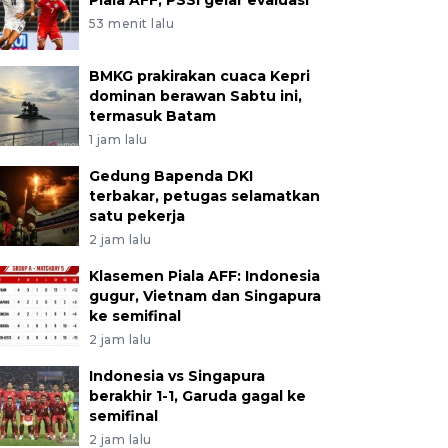
Piala AFF, PSSI gelar evaluasi
53 menit lalu
BMKG prakirakan cuaca Kepri
dominan berawan Sabtu ini,
termasuk Batam
1 jam lalu
Gedung Bapenda DKI
terbakar, petugas selamatkan
satu pekerja
2 jam lalu
Klasemen Piala AFF: Indonesia
gugur, Vietnam dan Singapura
ke semifinal
2 jam lalu
Indonesia vs Singapura
berakhir 1-1, Garuda gagal ke
semifinal
2 jam lalu