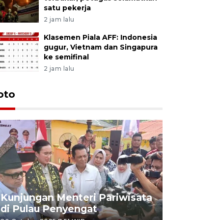
satu pekerja
2 jam lalu
Klasemen Piala AFF: Indonesia
gugur, Vietnam dan Singapura
ke semifinal
2 jam lalu
oto
KPU Teta
Nyanyang
Kunjungan Menteri Pariwisata
dan wakil
di Pulau Penyengat
periode 