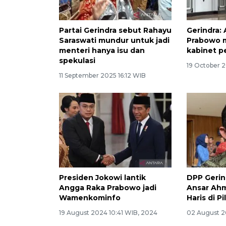
Partai Gerindra sebut Rahayu
Gerindra:
Saraswati mundur untuk jadi
Prabowo
menteri hanya isu dan
kabinet p
spekulasi
19 October 
11 September 2025 16:12 WIB
Presiden Jokowi lantik
DPP Gerin
Angga Raka Prabowo jadi
Ansar Ah
Wamenkominfo
Haris di P
19 August 2024 10:41 WIB, 2024
02 August 2