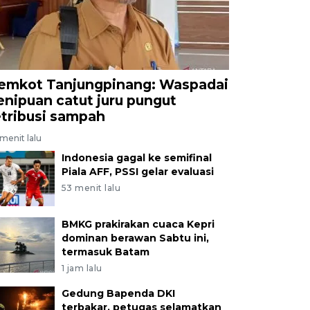
emkot Tanjungpinang: Waspadai
enipuan catut juru pungut
etribusi sampah
menit lalu
Indonesia gagal ke semifinal
Piala AFF, PSSI gelar evaluasi
53 menit lalu
BMKG prakirakan cuaca Kepri
dominan berawan Sabtu ini,
termasuk Batam
1 jam lalu
Gedung Bapenda DKI
terbakar, petugas selamatkan