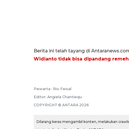
Berita ini telah tayang di Antaranews.co
Widianto tidak bisa dipandang remeh
Pewarta :
Rio Feisal
Editor:
Angiela Chantiequ
COPYRIGHT ©
ANTARA
2026
Dilarang keras mengambil konten, melakukan crawlin