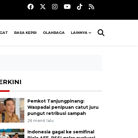
AGAT
RASA KEPRI
OLAHRAGA
LAINNYA
ERKINI
Pemkot Tanjungpinang:
Waspadai penipuan catut juru
pungut retribusi sampah
26 menit lalu
Indonesia gagal ke semifinal