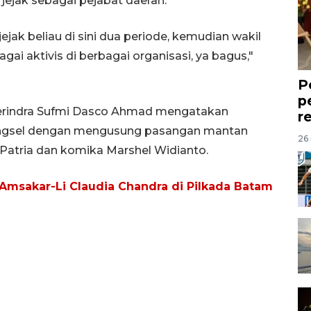
jejak sebagai pejabat daerah.
jejak beliau di sini dua periode, kemudian wakil
gai aktivis di berbagai organisasi, ya bagus,"
P
p
Gerindra Sufmi Dasco Ahmad mengatakan
r
angsel dengan mengusung pasangan mantan
26 
Patria dan komika Marshel Widianto.
msakar-Li Claudia Chandra di Pilkada Batam