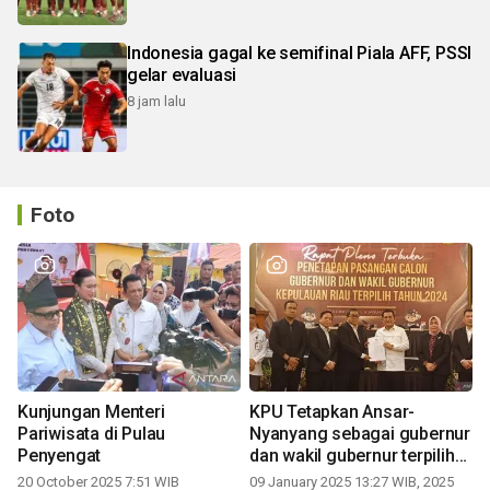
Indonesia gagal ke semifinal Piala AFF, PSSI
gelar evaluasi
8 jam lalu
Foto
Kunjungan Menteri
KPU Tetapkan Ansar-
Pariwisata di Pulau
Nyanyang sebagai gubernur
Penyengat
dan wakil gubernur terpilih
periode 2025-2030
20 October 2025 7:51 WIB
09 January 2025 13:27 WIB, 2025