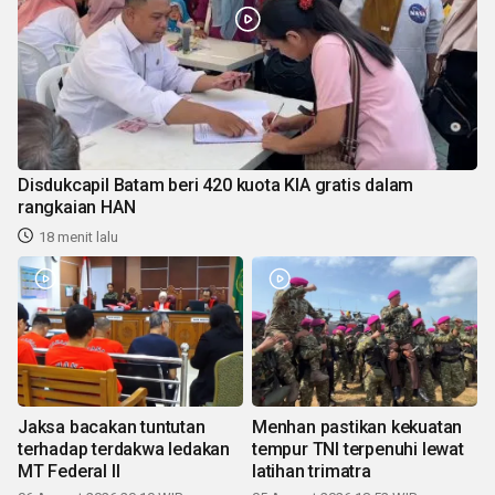
Disdukcapil Batam beri 420 kuota KIA gratis dalam
rangkaian HAN
18 menit lalu
Jaksa bacakan tuntutan
Menhan pastikan kekuatan
terhadap terdakwa ledakan
tempur TNI terpenuhi lewat
MT Federal II
latihan trimatra