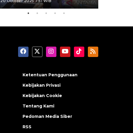
20 October 2025 7:51 WIB
09 January 20
Ketentuan Penggunaan
Kebijakan Privasi
Kebijakan Cookie
Tentang Kami
Pedoman Media Siber
RSS