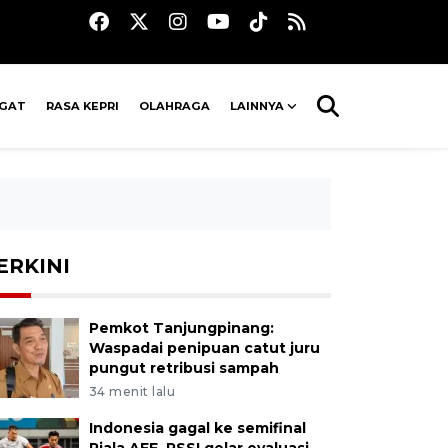
AGAT
RASA KEPRI
OLAHRAGA
LAINNYA
ERKINI
Pemkot Tanjungpinang:
Waspadai penipuan catut juru
pungut retribusi sampah
34 menit lalu
Indonesia gagal ke semifinal