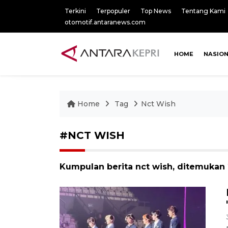
Terkini
Terpopuler
Top News
Tentang Kami
otomotif.antaranews.com
HOME
NASIO
Home
Tag
Nct Wish
#NCT WISH
Kumpulan berita nct wish, ditemukan 2