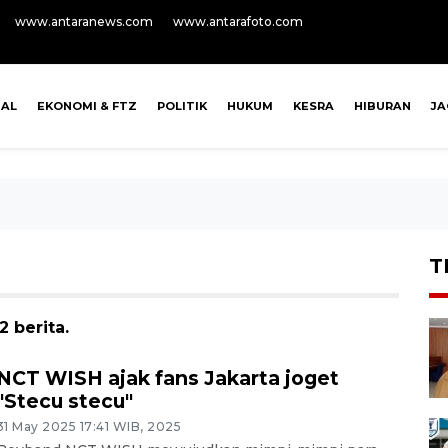
www.antaranews.com
www.antarafoto.com
NAL
EKONOMI & FTZ
POLITIK
HUKUM
KESRA
HIBURAN
J
T
 berita.
NCT WISH ajak fans Jakarta joget
"Stecu stecu"
31 May 2025 17:41 WIB, 2025