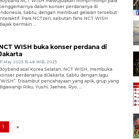
Boyband NCT WISH mewujudkan mimpi-mimpi para
penggemarnya dalam konser perdananya di
Indonesia, Sabtu, dengan membuat gelaran tersebut
interaktif. Para NCTzen, sebutan fans NCT WISH
diajak bermain ...
NCT WISH buka konser perdana di
Jakarta
31 May 2025 15:48 WIB, 2025
Boyband asal Korea Selatan, NCT WISH, membuka
konser perdananya diJakarta, Sabtu dengan lagu
“WISH”. Disambut pencahayaan yang apik, grup yang
digawangi Riku, Yushi, Jaehee, Ryo, ...
1
»