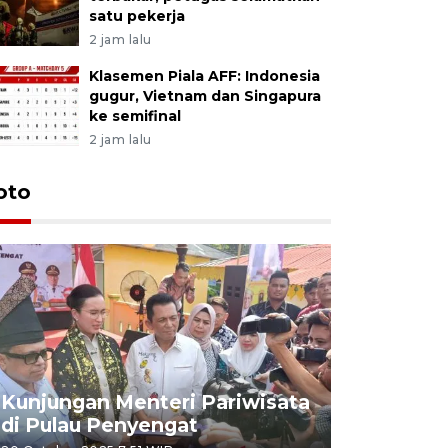
satu pekerja
2 jam lalu
Klasemen Piala AFF: Indonesia
gugur, Vietnam dan Singapura
ke semifinal
2 jam lalu
oto
KPU Teta
Nyanyang
Kunjungan Menteri Pariwisata
dan wakil
di Pulau Penyengat
periode 