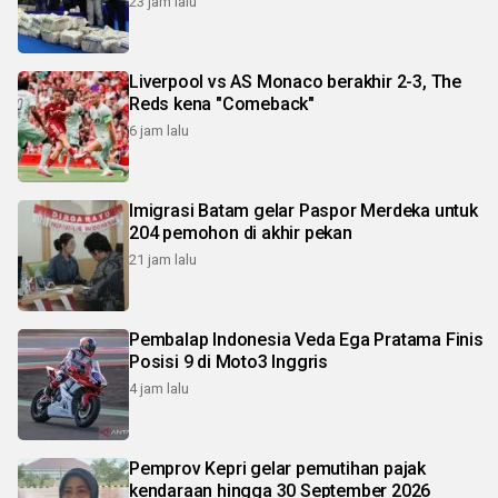
23 jam lalu
Liverpool vs AS Monaco berakhir 2-3, The
Reds kena "Comeback"
6 jam lalu
Imigrasi Batam gelar Paspor Merdeka untuk
204 pemohon di akhir pekan
21 jam lalu
Pembalap Indonesia Veda Ega Pratama Finis
Posisi 9 di Moto3 Inggris
4 jam lalu
Pemprov Kepri gelar pemutihan pajak
kendaraan hingga 30 September 2026