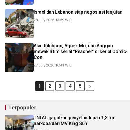
Israel dan Lebanon siap negosiasi lanjutan
28 July 2026 13:59 WIB
Alan Ritchson, Agnez Mo, dan Anggun
mewakili tim serial "Reacher" di serial Comic-
Con
27 July 2026 16:41 WIB
1
2
3
4
5
Terpopuler
TNI AL gagalkan penyelundupan 1,3 ton
narkoba dari MV King Sun