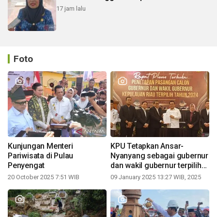
17 jam lalu
Foto
Kunjungan Menteri
KPU Tetapkan Ansar-
Pariwisata di Pulau
Nyanyang sebagai gubernur
Penyengat
dan wakil gubernur terpilih
periode 2025-2030
20 October 2025 7:51 WIB
09 January 2025 13:27 WIB, 2025