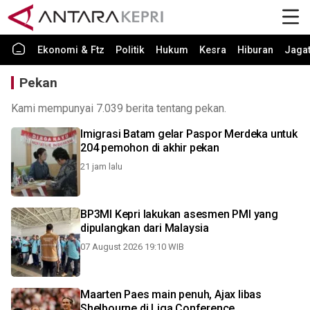
Ekonomi & Ftz
Politik
Hukum
Kesra
Hiburan
Jaga
Pekan
Kami mempunyai 7.039 berita tentang pekan.
Imigrasi Batam gelar Paspor Merdeka untuk
204 pemohon di akhir pekan
21 jam lalu
BP3MI Kepri lakukan asesmen PMI yang
dipulangkan dari Malaysia
07 August 2026 19:10 WIB
Maarten Paes main penuh, Ajax libas
Shelbourne di Liga Conference