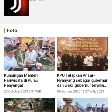
Foto
Kunjungan Menteri
KPU Tetapkan Ansar-
Pariwisata di Pulau
Nyanyang sebagai gubernur
Penyengat
dan wakil gubernur terpilih
periode 2025-2030
20 October 2025 7:51 WIB
09 January 2025 13:27 WIB, 2025