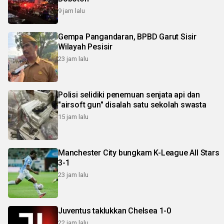
9 jam lalu
Gempa Pangandaran, BPBD Garut Sisir
Wilayah Pesisir
23 jam lalu
Polisi selidiki penemuan senjata api dan
"airsoft gun" disalah satu sekolah swasta
15 jam lalu
Manchester City bungkam K-League All Stars
3-1
23 jam lalu
Juventus taklukkan Chelsea 1-0
22 jam lalu