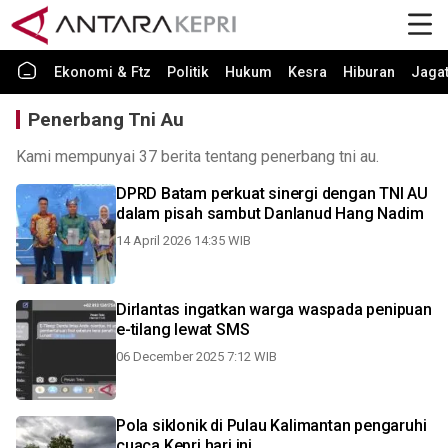
Ekonomi & Ftz
Politik
Hukum
Kesra
Hiburan
Jaga
Penerbang Tni Au
Kami mempunyai 37 berita tentang penerbang tni au.
DPRD Batam perkuat sinergi dengan TNI AU
dalam pisah sambut Danlanud Hang Nadim
14 April 2026 14:35 WIB
Dirlantas ingatkan warga waspada penipuan
e-tilang lewat SMS
06 December 2025 7:12 WIB
Pola siklonik di Pulau Kalimantan pengaruhi
cuaca Kepri hari ini