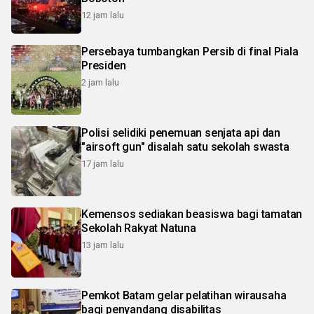
12 jam lalu
Persebaya tumbangkan Persib di final Piala
Presiden
2 jam lalu
Polisi selidiki penemuan senjata api dan
"airsoft gun" disalah satu sekolah swasta
17 jam lalu
Kemensos sediakan beasiswa bagi tamatan
Sekolah Rakyat Natuna
13 jam lalu
Pemkot Batam gelar pelatihan wirausaha
bagi penyandang disabilitas