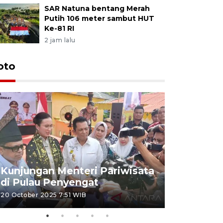
SAR Natuna bentang Merah
Putih 106 meter sambut HUT
Ke-81 RI
2 jam lalu
oto
KPU Teta
Nyanyang
Kunjungan Menteri Pariwisata
dan wakil
di Pulau Penyengat
periode 
20 October 2025 7:51 WIB
09 January 20