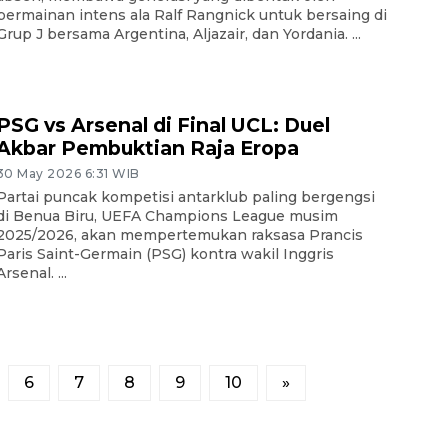
permainan intens ala Ralf Rangnick untuk bersaing di
Grup J bersama Argentina, Aljazair, dan Yordania. ...
PSG vs Arsenal di Final UCL: Duel
Akbar Pembuktian Raja Eropa
30 May 2026 6:31 WIB
Partai puncak kompetisi antarklub paling bergengsi
di Benua Biru, UEFA Champions League musim
2025/2026, akan mempertemukan raksasa Prancis
Paris Saint-Germain (PSG) kontra wakil Inggris
Arsenal. ...
6
7
8
9
10
»