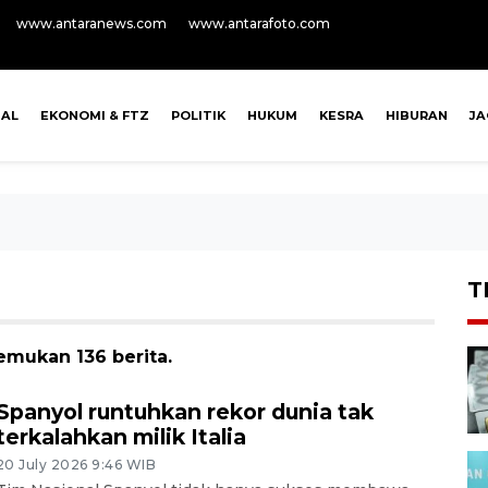
www.antaranews.com
www.antarafoto.com
NAL
EKONOMI & FTZ
POLITIK
HUKUM
KESRA
HIBURAN
J
T
emukan 136 berita.
Spanyol runtuhkan rekor dunia tak
terkalahkan milik Italia
20 July 2026 9:46 WIB