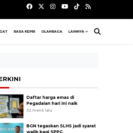
AGAT
RASA KEPRI
OLAHRAGA
LAINNYA
ERKINI
Daftar harga emas di
Pegadaian hari ini naik
32 menit lalu
BGN tegaskan SLHS jadi syarat
wajib bagi SPPG