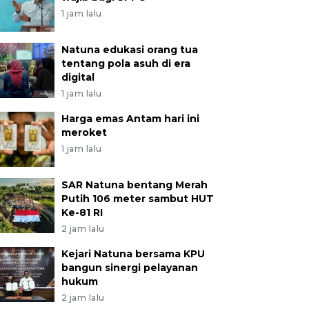
1 jam lalu
Natuna edukasi orang tua
tentang pola asuh di era
digital
1 jam lalu
Harga emas Antam hari ini
meroket
1 jam lalu
SAR Natuna bentang Merah
Putih 106 meter sambut HUT
Ke-81 RI
2 jam lalu
Kejari Natuna bersama KPU
bangun sinergi pelayanan
hukum
2 jam lalu