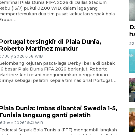
semifinal Piala Dunia FIFA 2026 di Dallas Stadium,
Rabu (15/7) pukul 02.00 WIB, dalam laga yang
mempertemukan dua tim pusat kekuatan sepak bola
Eropa. ...
D
ha
Portugal tersingkir di Piala Dunia,
32 
Roberto Martinez mundur
07 July 2026 6:58 WIB
Gelombang kejutan pasca-laga Derby Iberia di babak
16 besar Piala Dunia FIFA 2026 berlanjut. Roberto
Martinez kini resmi mengumumkan pengunduran
dirinya sebagai pelatih kepala tim nasional Portugal. ...
Piala Dunia: Imbas dibantai Swedia 1-5,
Tunisia langsung ganti pelatih
16 June 2026 16:41 WIB
Federasi Sepak Bola Tunisia (FTF) mengambil langkah