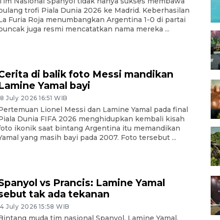
Tim Nasional Spanyol tidak hanya sukses membawa
pulang trofi Piala Dunia 2026 ke Madrid. Keberhasilan
La Furia Roja menumbangkan Argentina 1-0 di partai
puncak juga resmi mencatatkan nama mereka ...
Cerita di balik foto Messi mandikan
Lamine Yamal bayi
18 July 2026 16:51 WIB
Pertemuan Lionel Messi dan Lamine Yamal pada final
Piala Dunia FIFA 2026 menghidupkan kembali kisah
foto ikonik saat bintang Argentina itu memandikan
Yamal yang masih bayi pada 2007. Foto tersebut ...
Spanyol vs Prancis: Lamine Yamal
sebut tak ada tekanan
14 July 2026 15:58 WIB
Bintang muda tim nasional Spanyol, Lamine Yamal,