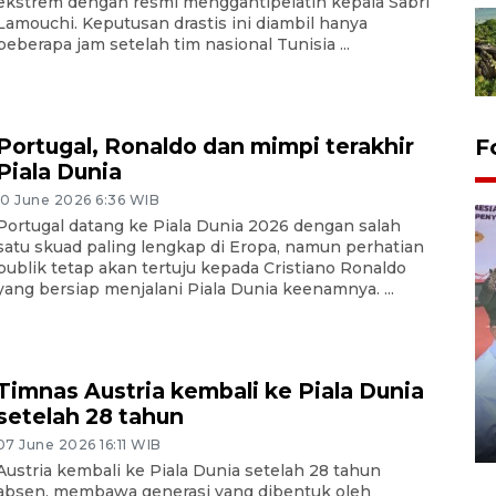
ekstrem dengan resmi menggantipelatih kepala Sabri
Lamouchi. Keputusan drastis ini diambil hanya
beberapa jam setelah tim nasional Tunisia ...
Portugal, Ronaldo dan mimpi terakhir
F
Piala Dunia
10 June 2026 6:36 WIB
Portugal datang ke Piala Dunia 2026 dengan salah
satu skuad paling lengkap di Eropa, namun perhatian
publik tetap akan tertuju kepada Cristiano Ronaldo
yang bersiap menjalani Piala Dunia keenamnya. ...
Distribusi logistik pemilu
Timnas Austria kembali ke Piala Dunia
gunakan mobil jenazah
setelah 28 tahun
08 February 2024 15:30 WIB, 2024
07 June 2026 16:11 WIB
Austria kembali ke Piala Dunia setelah 28 tahun
absen, membawa generasi yang dibentuk oleh