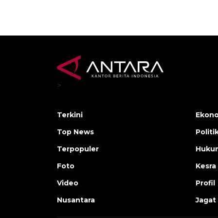
>
Terkini
Ekono
Top News
Politi
Terpopuler
Huku
Foto
Kesra
Video
Profil
Nusantara
Jagat