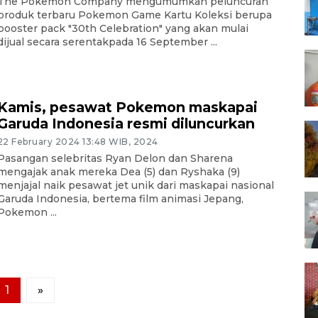
The Pokemon Company mengumumkan peluncuran
produk terbaru Pokemon Game Kartu Koleksi berupa
booster pack "30th Celebration" yang akan mulai
dijual secara serentakpada 16 September ...
Kamis, pesawat Pokemon maskapai
Garuda Indonesia resmi diluncurkan
22 February 2024 13:48 WIB, 2024
Pasangan selebritas Ryan Delon dan Sharena
mengajak anak mereka Dea (5) dan Ryshaka (9)
menjajal naik pesawat jet unik dari maskapai nasional
Garuda Indonesia, bertema film animasi Jepang,
Pokemon ...
1
»