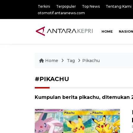
Terkini
Terpopuler
Top News
Tentang Kami
otomotif.antaranews.com
HOME
NASIO
Home
Tag
Pikachu
#PIKACHU
Kumpulan berita pikachu, ditemukan 2