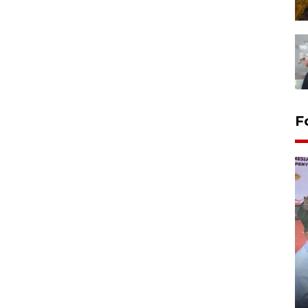
F
Distribusi logistik pemilu
gunakan mobil jenazah
08 February 2024 15:30 WIB, 2024