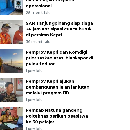
dapur cegah suspend
operasional
28 menit lalu
SAR Tanjungpinang siap siaga
24 jam antisipasi cuaca buruk
di perairan Kepri
36 menit lalu
Pemprov Kepri dan Komdigi
prioritaskan atasi blankspot di
pulau terluar
1 jam lalu
Pemprov Kepri ajukan
pembangunan jalan lanjutan
melalui program IJD
1 jam lalu
Pemkab Natuna gandeng
Polteknas berikan beasiswa
ke 30 pelajar
1 jam lalu