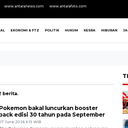
www.antaranews.com
www.antarafoto.com
NAL
EKONOMI & FTZ
POLITIK
HUKUM
KESRA
HIBURAN
J
T
 berita.
Pokemon bakal luncurkan booster
pack edisi 30 tahun pada September
07 June 2026 6:15 WIB