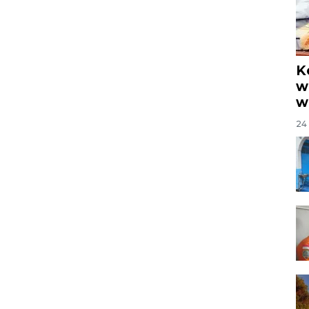
K
w
w
24 