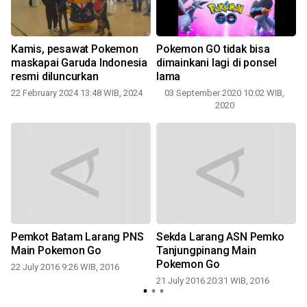
Kamis, pesawat Pokemon
Pokemon GO tidak bisa
maskapai Garuda Indonesia
dimainkani lagi di ponsel
resmi diluncurkan
lama
22 February 2024 13:48 WIB, 2024
03 September 2020 10:02 WIB,
8
2020
Pemkot Batam Larang PNS
Sekda Larang ASN Pemko
Main Pokemon Go
Tanjungpinang Main
Pokemon Go
22 July 2016 9:26 WIB, 2016
21 July 2016 20:31 WIB, 2016