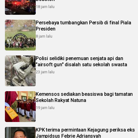
18 jam lalu
Persebaya tumbangkan Persib di final Piala
Presiden
8 jam lalu
Polisi selidiki penemuan senjata api dan
"airsoft gun" disalah satu sekolah swasta
23 jam lalu
Kemensos sediakan beasiswa bagi tamatan
Sekolah Rakyat Natuna
19 jam lalu
KPK terima permintaan Kejagung periksa eks
Jampidsus Febrie Adriansyah