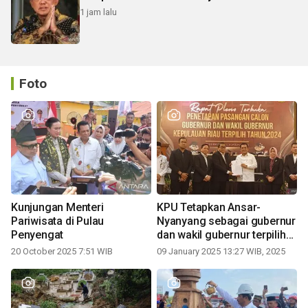
1 jam lalu
Foto
Kunjungan Menteri
KPU Tetapkan Ansar-
Pariwisata di Pulau
Nyanyang sebagai gubernur
Penyengat
dan wakil gubernur terpilih
periode 2025-2030
20 October 2025 7:51 WIB
09 January 2025 13:27 WIB, 2025