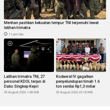
Menhan pastikan kekuatan tempur TNI terpenuhi lewat
latihan trimatra
11 jam lalu
Latihan trimatra TNI, 27
Kodaeral IV gagalkan
personel KDOL terjun di
penyelundupan timah 1.6
Dabo Singkep Kepri
ton senilai Rp1,3 miliar
05 August 2026 1:48 WIB
03 August 2026 20:18 WIB