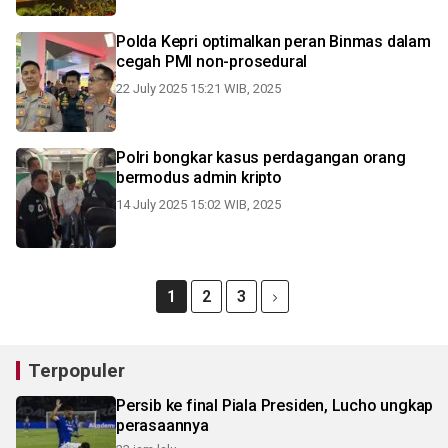
Polda Kepri optimalkan peran Binmas dalam
cegah PMI non-prosedural
22 July 2025 15:21 WIB, 2025
Polri bongkar kasus perdagangan orang
bermodus admin kripto
14 July 2025 15:02 WIB, 2025
1
2
3
Terpopuler
Persib ke final Piala Presiden, Lucho ungkap
perasaannya