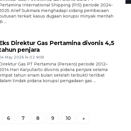
Pertamina International Shipping (PIS) periode 2024-
2025 Arief Sukmara menghadapi sidang pembacaan
putusan terkait kasus dugaan korupsi minyak mentah
i ...
Eks Direktur Gas Pertamina divonis 4,5
tahun penjara
04 May 2026 14:02 WIB
Direktur Gas PT Pertamina (Persero) periode 2012–
2014 Hari Karyuliarto divonis pidana penjara selama
empat tahun enam bulan setelah terbukti terlibat
dalam tindak pidana korupsi pengadaan gas ...
6
7
8
9
10
»