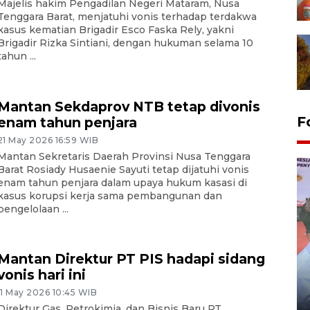
Majelis hakim Pengadilan Negeri Mataram, Nusa
Tenggara Barat, menjatuhi vonis terhadap terdakwa
kasus kematian Brigadir Esco Faska Rely, yakni
Brigadir Rizka Sintiani, dengan hukuman selama 10
tahun ...
Mantan Sekdaprov NTB tetap divonis
F
enam tahun penjara
21 May 2026 16:59 WIB
Mantan Sekretaris Daerah Provinsi Nusa Tenggara
Barat Rosiady Husaenie Sayuti tetap dijatuhi vonis
enam tahun penjara dalam upaya hukum kasasi di
kasus korupsi kerja sama pembangunan dan
pengelolaan ...
Mantan Direktur PT PIS hadapi sidang
Distribusi logistik pemilu
vonis hari ini
gunakan mobil jenazah
11 May 2026 10:45 WIB
08 February 2024 15:30 WIB, 2024
Direktur Gas, Petrokimia, dan Bisnis Baru PT