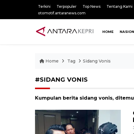
Terkini
Terpopuler
Top News
Tentang Kami
otomotif.antaranews.com
HOME
NASIO
Home
Tag
Sidang Vonis
#SIDANG VONIS
Kumpulan berita sidang vonis, ditemu