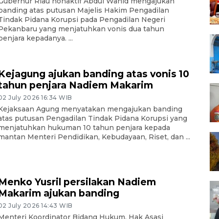
Gubernur Riau nonaktif Abdul Wahid mengajukan
banding atas putusan Majelis Hakim Pengadilan
Tindak Pidana Korupsi pada Pengadilan Negeri
Pekanbaru yang menjatuhkan vonis dua tahun
penjara kepadanya. ...
Kejagung ajukan banding atas vonis 10
tahun penjara Nadiem Makarim
02 July 2026 16:34 WIB
Kejaksaan Agung menyatakan mengajukan banding
atas putusan Pengadilan Tindak Pidana Korupsi yang
menjatuhkan hukuman 10 tahun penjara kepada
mantan Menteri Pendidikan, Kebudayaan, Riset, dan ...
Menko Yusril persilakan Nadiem
Makarim ajukan banding
02 July 2026 14:43 WIB
Menteri Koordinator Bidang Hukum, Hak Asasi