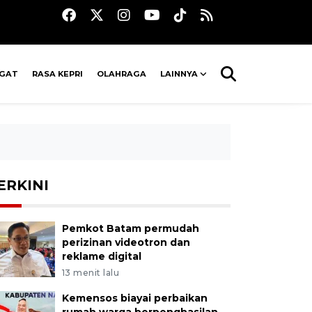
AGAT
RASA KEPRI
OLAHRAGA
LAINNYA
ERKINI
Pemkot Batam permudah
perizinan videotron dan
reklame digital
13 menit lalu
Kemensos biayai perbaikan