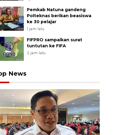
Pemkab Natuna gandeng
Polteknas berikan beasiswa
ke 30 pelajar
1 jam lalu
FIFPRO sampaikan surat
tuntutan ke FIFA
2 jam lalu
op News