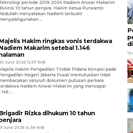
Teknologi periode 2019-2024 Nadiem Anwar Makarim
divonis 10 tahun penjara. Hakim Ketua Purwanto
Abdullah menyatakan Nadiem terbukti
menyalahgunakan ...
P
p
Majelis Hakim ringkas vonis terdakwa
di
Nadiem Makarim setebal 1.146
13 
halaman
30 June 2026 12:57 WIB
Majelis Hakim Pengadilan Tindak Pidana Korupsi pada
Pengadilan Negeri Jakarta Pusat memutuskan tidak
membacakan seluruh dokumen putusan perkara
terdakwa Nadiem Anwar Makarim yang mencapai
1.146 ...
Brigadir Rizka dihukum 10 tahun
penjara
19 June 2026 14:39 WIB