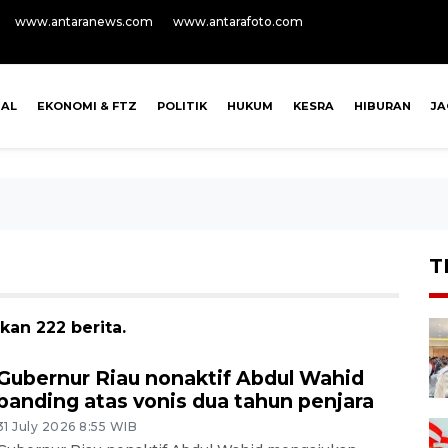
www.antaranews.com
www.antarafoto.com
NAL
EKONOMI & FTZ
POLITIK
HUKUM
KESRA
HIBURAN
J
T
kan 222 berita.
Gubernur Riau nonaktif Abdul Wahid
banding atas vonis dua tahun penjara
31 July 2026 8:55 WIB