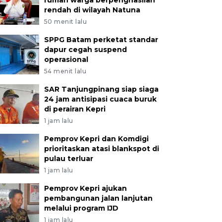
rumah warga berpenghasilan
rendah di wilayah Natuna
50 menit lalu
SPPG Batam perketat standar
dapur cegah suspend
operasional
54 menit lalu
SAR Tanjungpinang siap siaga
24 jam antisipasi cuaca buruk
di perairan Kepri
1 jam lalu
Pemprov Kepri dan Komdigi
prioritaskan atasi blankspot di
pulau terluar
1 jam lalu
Pemprov Kepri ajukan
pembangunan jalan lanjutan
melalui program IJD
1 jam lalu