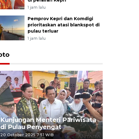
1 jam lalu
Pemprov Kepri dan Komdigi
prioritaskan atasi blankspot di
pulau terluar
1 jam lalu
oto
KPU Teta
Nyanyang
Kunjungan Menteri Pariwisata
dan wakil
di Pulau Penyengat
periode 
20 October 2025 7:51 WIB
09 January 20