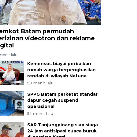
emkot Batam permudah
erizinan videotron dan reklame
gital
menit lalu
Kemensos biayai perbaikan
rumah warga berpenghasilan
rendah di wilayah Natuna
50 menit lalu
SPPG Batam perketat standar
dapur cegah suspend
operasional
54 menit lalu
SAR Tanjungpinang siap siaga
24 jam antisipasi cuaca buruk
di perairan Kepri