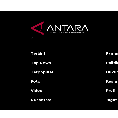
>
Terkini
Ekono
Top News
Politi
Terpopuler
Huku
Foto
Kesra
Video
Profil
Nusantara
Jagat