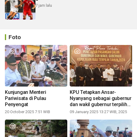
7 jam lalu
Foto
Kunjungan Menteri
KPU Tetapkan Ansar-
Pariwisata di Pulau
Nyanyang sebagai gubernur
Penyengat
dan wakil gubernur terpilih
periode 2025-2030
20 October 2025 7:51 WIB
09 January 2025 13:27 WIB, 2025