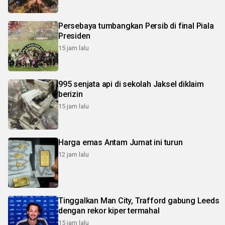
Persebaya tumbangkan Persib di final Piala
Presiden
15 jam lalu
995 senjata api di sekolah Jaksel diklaim
berizin
15 jam lalu
Harga emas Antam Jumat ini turun
12 jam lalu
Tinggalkan Man City, Trafford gabung Leeds
dengan rekor kiper termahal
15 jam lalu