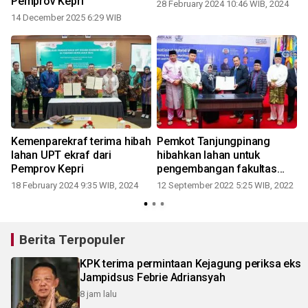
Pemprov Kepri
28 February 2024 10:46 WIB, 2024
14 December 2025 6:29 WIB
Kemenparekraf terima hibah
Pemkot Tanjungpinang
lahan UPT ekraf dari
hibahkan lahan untuk
Pemprov Kepri
pengembangan fakultas
UMRAH
18 February 2024 9:35 WIB, 2024
12 September 2022 5:25 WIB, 2022
Berita Terpopuler
KPK terima permintaan Kejagung periksa eks
Jampidsus Febrie Adriansyah
8 jam lalu