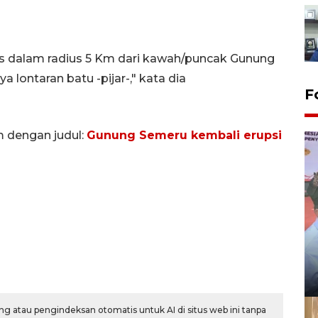
tas dalam radius 5 Km dari kawah/puncak Gunung
lontaran batu -pijar-," kata dia
F
m dengan judul:
Gunung Semeru kembali erupsi
g atau pengindeksan otomatis untuk AI di situs web ini tanpa