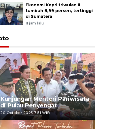
Ekonomi Kepri triwulan II
tumbuh 6,99 persen, tertinggi
di Sumatera
11 jam lalu
oto
Kunjungan Menteri Pariwisata
di Pulau Penyengat
20 October 2025 7:51 WIB