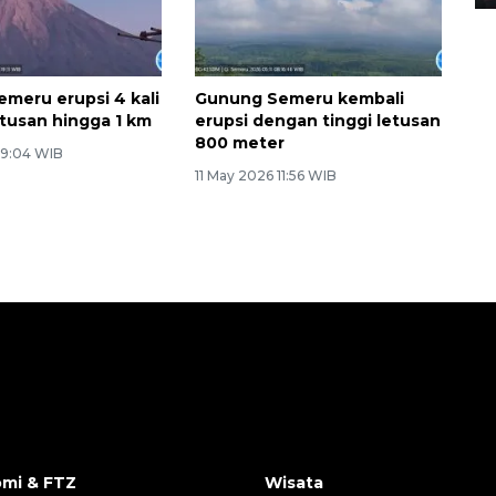
meru erupsi 4 kali
Gunung Semeru kembali
tusan hingga 1 km
erupsi dengan tinggi letusan
800 meter
 9:04 WIB
11 May 2026 11:56 WIB
mi & FTZ
Wisata