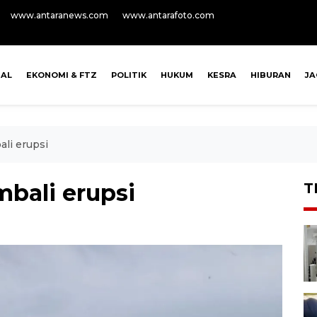
www.antaranews.com
www.antarafoto.com
NAL
EKONOMI & FTZ
POLITIK
HUKUM
KESRA
HIBURAN
J
li erupsi
bali erupsi
T