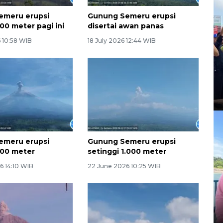
emeru erupsi
Gunung Semeru erupsi
00 meter pagi ini
disertai awan panas
 10:58 WIB
18 July 2026 12:44 WIB
emeru erupsi
Gunung Semeru erupsi
900 meter
setinggi 1.000 meter
6 14:10 WIB
22 June 2026 10:25 WIB