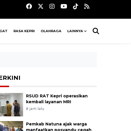
AGAT
RASA KEPRI
OLAHRAGA
LAINNYA
ERKINI
RSUD RAT Kepri operasikan
kembali layanan MRI
8 jam lalu
Pemkab Natuna ajak warga
manfaatkan posyandu cegah