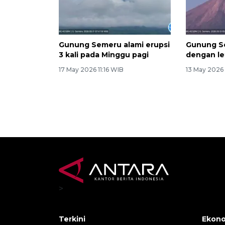
Gunung Semeru alami erupsi
Gunung Se
3 kali pada Minggu pagi
dengan le
17 May 2026 11:16 WIB
13 May 2026
>
Terkini
Ekono