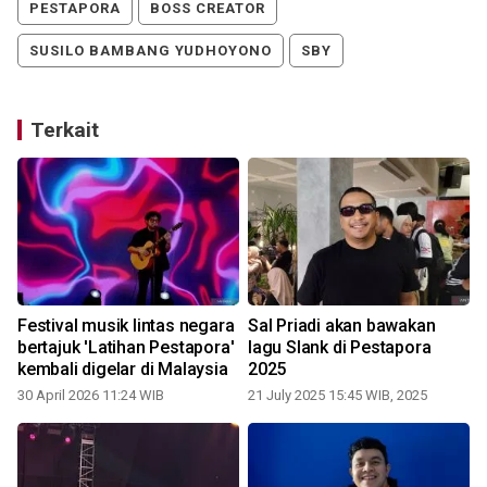
PESTAPORA
BOSS CREATOR
SUSILO BAMBANG YUDHOYONO
SBY
Terkait
Y
Festival musik lintas negara
Sal Priadi akan bawakan
bertajuk 'Latihan Pestapora'
lagu Slank di Pestapora
kembali digelar di Malaysia
2025
30 April 2026 11:24 WIB
21 July 2025 15:45 WIB, 2025