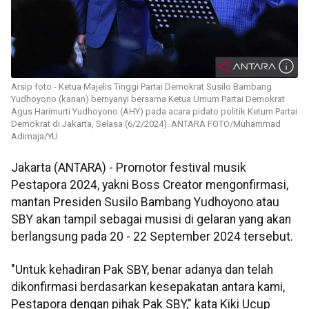
Arsip foto - Ketua Majelis Tinggi Partai Demokrat Susilo Bambang
Yudhoyono (kanan) bernyanyi bersama Ketua Umum Partai Demokrat
Agus Harimurti Yudhoyono (AHY) pada acara pidato politik Ketum Partai
Demokrat di Jakarta, Selasa (6/2/2024). ANTARA FOTO/Muhammad
Adimaja/YU
Jakarta (ANTARA) - Promotor festival musik
Pestapora 2024, yakni Boss Creator mengonfirmasi,
mantan Presiden Susilo Bambang Yudhoyono atau
SBY akan tampil sebagai musisi di gelaran yang akan
berlangsung pada 20 - 22 September 2024 tersebut.
"Untuk kehadiran Pak SBY, benar adanya dan telah
dikonfirmasi berdasarkan kesepakatan antara kami,
Pestapora dengan pihak Pak SBY," kata Kiki Ucup