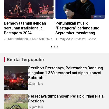
t
Bernadya tampil dengan
Pertunjukan musik
sentuhan tradisional di
"Pestapora" berlangsung
Pestapora 2024
September mendatang
22 September 2024 6:07 WIB, 2024
11 May 2022 12:04 WIB, 2022
2
Berita Terpopuler
Persib vs Persebaya, Polrestabes Bandung
siagakan 1.380 personel antisipasi konvoi
Bobotoh
22 jam lalu
Persebaya tumbangkan Persib di final Piala
Presiden
12 jam lalu