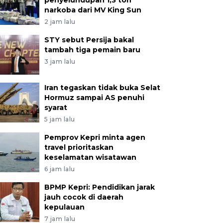
penyelundupan 1,3 ton
narkoba dari MV King Sun
2 jam lalu
STY sebut Persija bakal
tambah tiga pemain baru
3 jam lalu
Iran tegaskan tidak buka Selat
Hormuz sampai AS penuhi
syarat
5 jam lalu
Pemprov Kepri minta agen
travel prioritaskan
keselamatan wisatawan
6 jam lalu
BPMP Kepri: Pendidikan jarak
jauh cocok di daerah
kepulauan
7 jam lalu