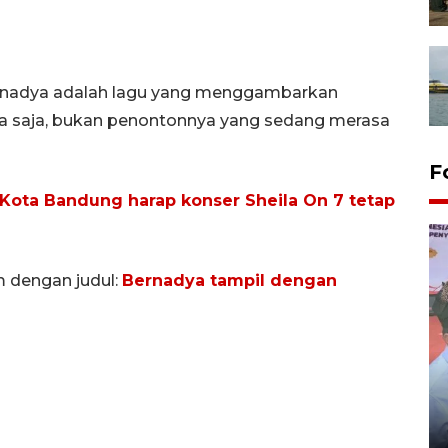
rnadya adalah lagu yang menggambarkan
nya saja, bukan penontonnya yang sedang merasa
F
 Kota Bandung harap konser Sheila On 7 tetap
m dengan judul:
Bernadya tampil dengan
Distribusi logistik pemilu
gunakan mobil jenazah
08 February 2024 15:30 WIB, 2024