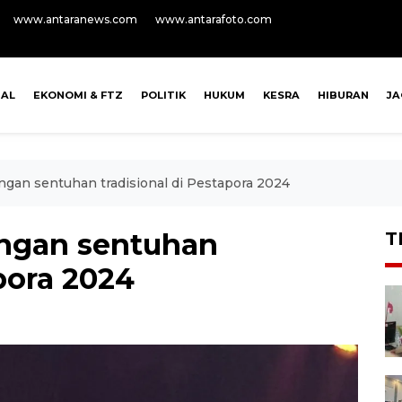
www.antaranews.com
www.antarafoto.com
NAL
EKONOMI & FTZ
POLITIK
HUKUM
KESRA
HIBURAN
J
ngan sentuhan tradisional di Pestapora 2024
engan sentuhan
T
apora 2024