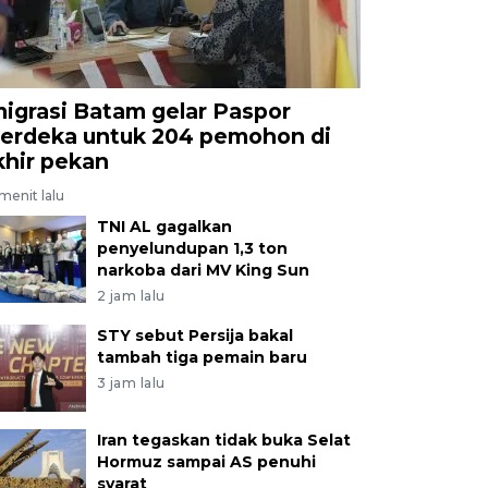
migrasi Batam gelar Paspor
erdeka untuk 204 pemohon di
khir pekan
menit lalu
TNI AL gagalkan
penyelundupan 1,3 ton
narkoba dari MV King Sun
2 jam lalu
STY sebut Persija bakal
tambah tiga pemain baru
3 jam lalu
Iran tegaskan tidak buka Selat
Hormuz sampai AS penuhi
syarat