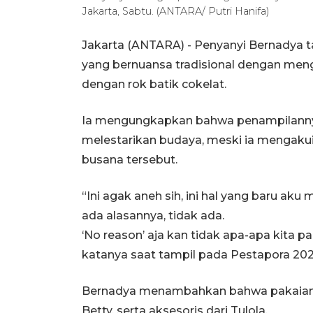
Jakarta, Sabtu. (ANTARA/ Putri Hanifa)
Jakarta (ANTARA) - Penyanyi Bernadya 
yang bernuansa tradisional dengan men
dengan rok batik cokelat.
Ia mengungkapkan bahwa penampilannya ka
melestarikan budaya, meski ia mengakui
busana tersebut.
“Ini agak aneh sih, ini hal yang baru aku 
ada alasannya, tidak ada.
‘No reason’ aja kan tidak apa-apa kita p
katanya saat tampil pada Pestapora 202
Bernadya menambahkan bahwa pakaian y
Betty, serta aksesoris dari Tulola.