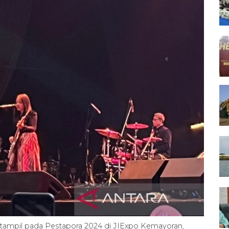
t tampil pada Pestapora 2024 di JIExpo Kemayoran,