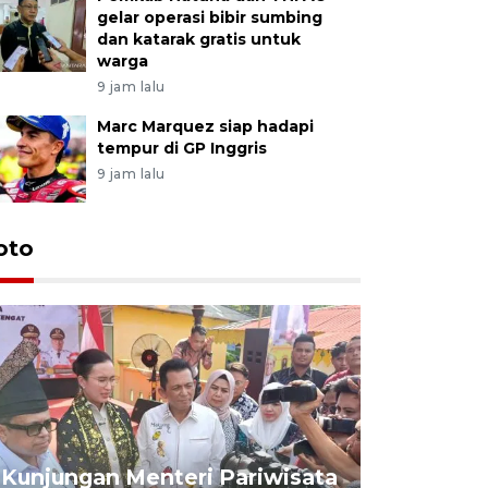
gelar operasi bibir sumbing
dan katarak gratis untuk
warga
9 jam lalu
Marc Marquez siap hadapi
tempur di GP Inggris
9 jam lalu
oto
KPU Teta
Nyanyang
Kunjungan Menteri Pariwisata
dan wakil