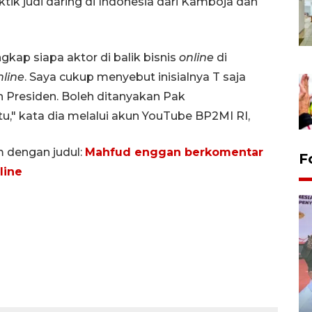
ktik judi daring di Indonesia dari Kamboja dan
ap siapa aktor di balik bisnis
online
di
line
. Saya cukup menyebut inisialnya T saja
an Presiden. Boleh ditanyakan Pak
," kata dia melalui akun YouTube BP2MI RI,
m dengan judul:
Mahfud enggan berkomentar
F
line
Distribusi logistik pemilu