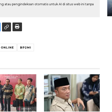
gunakan mobil jenazah
g atau pengindeksan otomatis untuk AI di situs web ini tanpa
08 February 2024 15:30 WIB, 2024
 ONLINE
BP2MI