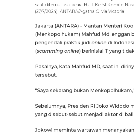
saat ditemui usai acara HUT Ke-51 Komite Nas
(27/7/2024). ANTARA/Agatha Olivia Victoria
Jakarta (ANTARA) - Mantan Menteri Koo
(Menkopolhukam) Mahfud Md. enggan be
pengendali praktik judi
online
di Indones
(
scamming online
) berinisial T yang tid
Pasalnya, kata Mahfud MD, saat ini dir
tersebut.
"Saya sekarang bukan Menkopolhukam," k
Sebelumnya, Presiden RI Joko Widodo me
yang disebut-sebut menjadi aktor di balik
Jokowi meminta wartawan menanyakan 