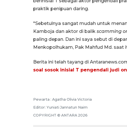
berinisial T sebagai aktor pengendali pra
praktik penipuan daring.
"Sebetulnya sangat mudah untuk menangk
Kamboja dan aktor di balik
scamming on
paling depan. Dan ini saya sebut di dep
Menkopolhukam, Pak Mahfud Md. saat itu
Berita ini telah tayang di Antaranews.co
soal sosok inisial T pengendali judi on
Pewarta :
Agatha Olivia Victoria
Editor:
Yuniati Jannatun Naim
COPYRIGHT ©
ANTARA
2026