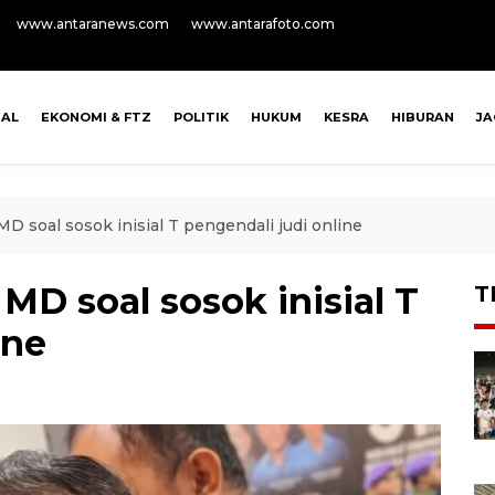
www.antaranews.com
www.antarafoto.com
NAL
EKONOMI & FTZ
POLITIK
HUKUM
KESRA
HIBURAN
J
D soal sosok inisial T pengendali judi online
MD soal sosok inisial T
T
ine