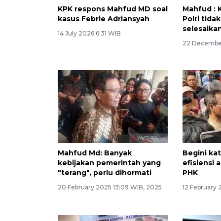
KPK respons Mahfud MD soal
Mahfud : 
kasus Febrie Adriansyah
Polri tida
selesaika
14 July 2026 6:31 WIB
22 December
Mahfud Md: Banyak
Begini ka
kebijakan pemerintah yang
efisiensi
"terang", perlu dihormati
PHK
20 February 2025 13:09 WIB, 2025
12 February 