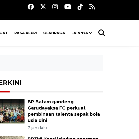
AGAT
RASA KEPRI
OLAHRAGA
LAINNYA
ERKINI
BP Batam gandeng
Garudayaksa FC perkuat
pembinaan talenta sepak bola
usia dini
7 jam lalu