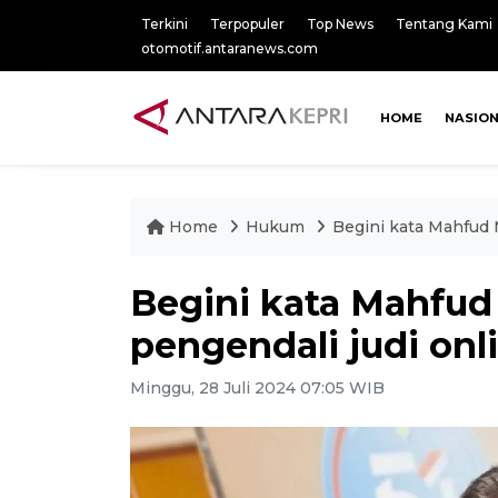
Terkini
Terpopuler
Top News
Tentang Kami
otomotif.antaranews.com
HOME
NASIO
Home
Hukum
Begini kata Mahfud M
Begini kata Mahfud 
pengendali judi onl
Minggu, 28 Juli 2024 07:05 WIB