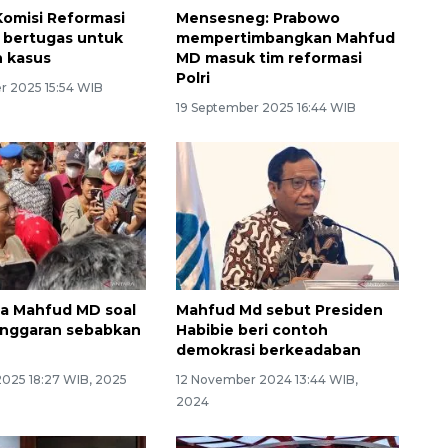
Komisi Reformasi
Mensesneg: Prabowo
k bertugas untuk
mempertimbangkan Mahfud
n kasus
MD masuk tim reformasi
Polri
 2025 15:54 WIB
19 September 2025 16:44 WIB
ta Mahfud MD soal
Mahfud Md sebut Presiden
 anggaran sebabkan
Habibie beri contoh
demokrasi berkeadaban
2025 18:27 WIB, 2025
12 November 2024 13:44 WIB,
2024