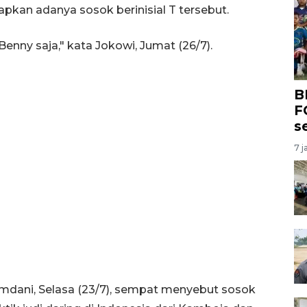
kan adanya sosok berinisial T tersebut.
nny saja," kata Jokowi, Jumat (26/7).
B
F
s
7 j
mdani, Selasa (23/7), sempat menyebut sosok